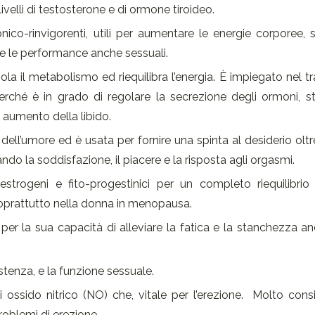
livelli di testosterone e di ormone tiroideo.
ico-rinvigorenti, utili per aumentare le energie corporee, s
a e le performance anche sessuali.
timola il metabolismo ed riequilibra l’energia. È impiegato nel 
 perché è in grado di regolare la secrezione degli ormoni, s
 aumento della libido.
o dell’umore ed è usata per fornire una spinta al desiderio olt
ndo la soddisfazione, il piacere e la risposta agli orgasmi.
estrogeni e fito-progestinici per un completo riequilibrio
soprattutto nella donna in menopausa.
 per la sua capacità di alleviare la fatica e la stanchezza a
istenza, e la funzione sessuale.
i ossido nitrico (NO) che, vitale per l’erezione. Molto consi
roblemi di erezione.