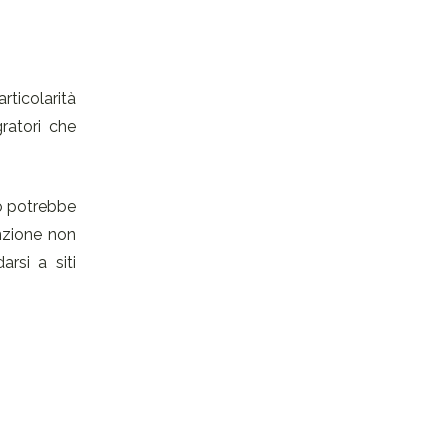
rticolarità
gratori che
o potrebbe
enzione non
arsi a siti