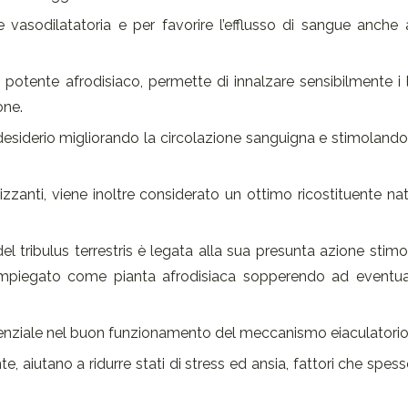
 vasodilatatoria e per favorire l’efflusso di sangue anche 
 potente afrodisiaco, permette di innalzare sensibilmente i li
one.
desiderio migliorando la circolazione sanguigna e stimolando l
izzanti, viene inoltre considerato un ottimo ricostituente na
del tribulus terrestris è legata alla sua presunta azione stimo
impiegato come pianta afrodisiaca sopperendo ad eventua
ssenziale nel buon funzionamento del meccanismo eiaculatorio
te, aiutano a ridurre stati di stress ed ansia, fattori che spe