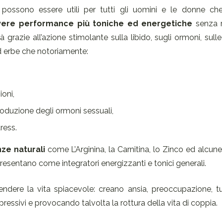
he possono essere utili per tutti gli uomini e le donne ch
vere performance più toniche ed energetiche
senza r
 grazie all’azione stimolante sulla libido, sugli ormoni, sull
 ed erbe che notoriamente:
ioni,
 produzione degli ormoni sessuali,
ress.
ze naturali
come L’Arginina, la Carnitina, lo Zinco ed alcun
resentano come integratori energizzanti e tonici generali.
endere la vita spiacevole: creano ansia, preoccupazione, t
pressivi e provocando talvolta la rottura della vita di coppia.