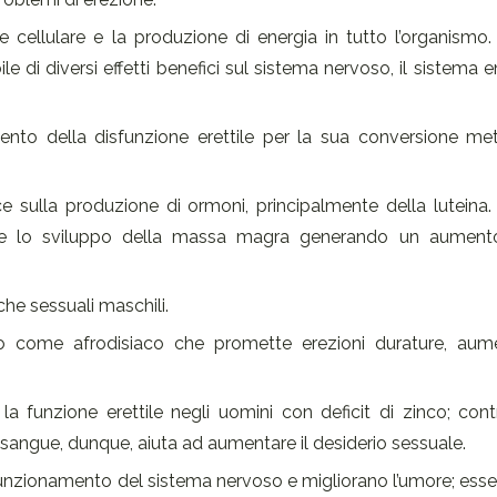
e cellulare e la produzione di energia in tutto l’organismo
le di diversi effetti benefici sul sistema nervoso, il sistema 
nto della disfunzione erettile per la sua conversione met
sce sulla produzione di ormoni, principalmente della luteina.
isce lo sviluppo della massa magra generando un aument
che sessuali maschili.
to come afrodisiaco che promette erezioni durature, aum
a funzione erettile negli uomini con deficit di zinco; cont
 sangue, dunque, aiuta ad aumentare il desiderio sessuale.
funzionamento del sistema nervoso e migliorano l’umore; essen