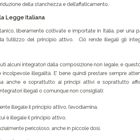
a riduzione della stanchezza e dell’affaticamento.
r la Legge Italiana
nico, liberamente coltivate e importate in Italia, per una pa
l’utilizzo del principio attivo. Ciò rende illegali gli inte
 alcuni integratori dalla composizione non legale, e quest
a e incolpevole illegalità. E’ bene quindi prestare sempre att
a anche e soprattutto ai principi attivi e soprattutto affid
 integratori illegali o comunque non consigliati:
nte illegale il principio attivo, l’evodiamina.
 è illegale il principio attivo.
ialmente pericoloso, anche in piccole dosi.