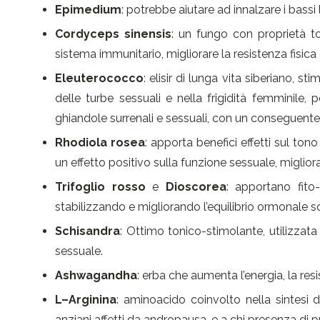
Epimedium
: potrebbe aiutare ad innalzare i bassi 
Cordyceps sinensis
: un fungo con proprietà ton
sistema immunitario, migliorare la resistenza fisic
Eleuterococco
: elisir di lunga vita siberiano, s
delle turbe sessuali e nella frigidità femminile,
ghiandole surrenali e sessuali, con un conseguente
Rhodiola rosea
: apporta benefici effetti sul ton
un effetto positivo sulla funzione sessuale, migliora
Trifoglio rosso
e
Dioscorea
: apportano fito-
stabilizzando e migliorando l’equilibrio ormonale 
Schisandra
: Ottimo tonico-stimolante, utilizzata
sessuale.
Ashwagandha
: erba che aumenta l’energia, la res
L–Arginina
: aminoacido coinvolto nella sintesi d
anziani affetti da andropausa, e a chi presenza di p