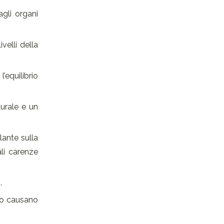
agli organi
velli della
’equilibrio
turale e un
lante sulla
li carenze
.
sso causano