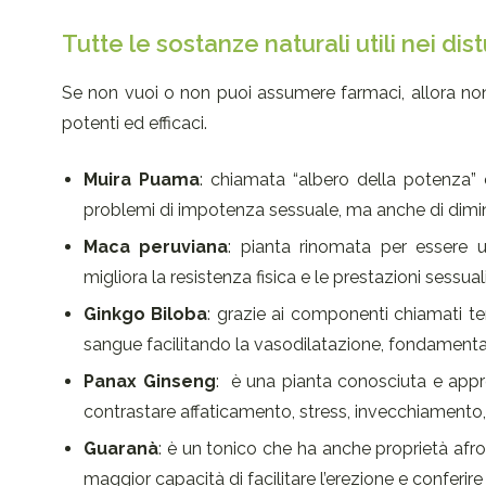
Tutte le sostanze naturali utili nei dis
Se non vuoi o non puoi assumere farmaci, allora non t
potenti ed efficaci.
Muira Puama
: chiamata “albero della potenza” 
problemi di impotenza sessuale, ma anche di diminuz
Maca peruviana
: pianta rinomata per essere u
migliora la resistenza fisica e le prestazioni sessuali
Ginkgo Biloba
: grazie ai componenti chiamati ter
sangue facilitando la vasodilatazione, fondamentale
Panax Ginseng
: è una pianta conosciuta e appre
contrastare affaticamento, stress, invecchiamento, 
Guaranà
: è un tonico che ha anche proprietà afrod
maggior capacità di facilitare l’erezione e conferir