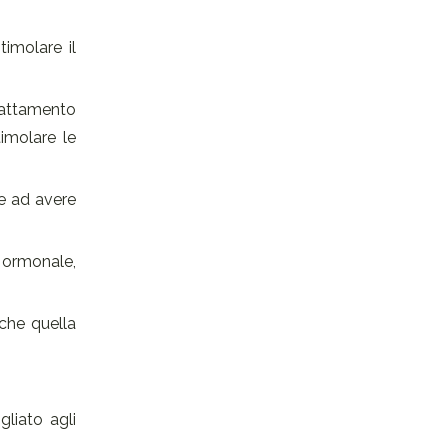
timolare il
trattamento
timolare le
re ad avere
 ormonale,
nche quella
gliato agli