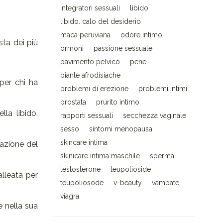
integratori sessuali
libido
libido. calo del desiderio
maca peruviana
odore intimo
sta dei più
ormoni
passione sessuale
pavimento pelvico
pene
piante afrodisiache
 per chi ha
problemi di erezione
problemi intimi
prostata
prurito intimo
la libido,
rapporti sessuali
secchezza vaginale
sesso
sintomi menopausa
skincare intima
lazione del
skinicare intima maschile
sperma
testosterone
teupolioside
alleata per
teupoliosode
v-beauty
vampate
viagra
e nella sua