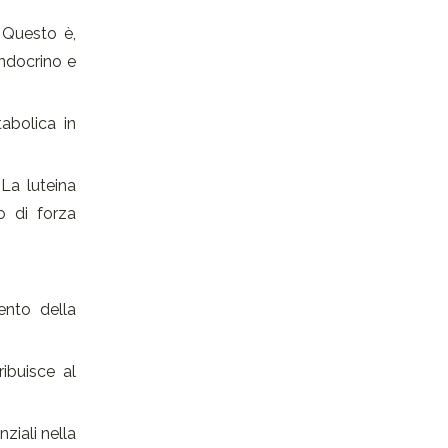
. Questo è,
endocrino e
abolica in
 La luteina
o di forza
ento della
ribuisce al
ziali nella