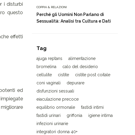
 i disturbi
COPPIA & RELAZIONI
ltro questo
Perché gli Uomini Non Parlano di
Sessualità: Analisi tra Cultura e Dati
he effetti
Tag
ajuga reptans
alimentazione
bromelina
calo del desiderio
cellulite
cistite
cistite post coitale
coni vaginali
depurare
 potenti ed
disfunzioni sessuali
, impiegate
eiaculazione precoce
 migliorare
equilibrio ormonale
fastidi intimi
fastidi urinari
griffonia
igiene intima
infezioni urinarie
integratori donna 40+