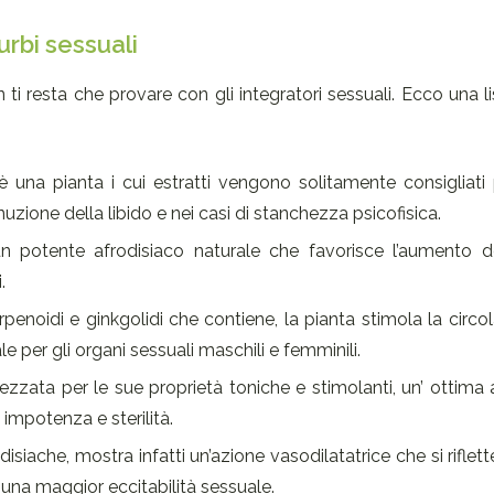
turbi sessuali
i resta che provare con gli integratori sessuali. Ecco una li
è una pianta i cui estratti vengono solitamente consigliati
ione della libido e nei casi di stanchezza psicofisica.
n potente afrodisiaco naturale che favorisce l’aumento del
.
penoidi e ginkgolidi che contiene, la pianta stimola la circo
 per gli organi sessuali maschili e femminili.
zzata per le sue proprietà toniche e stimolanti, un’ ottima 
impotenza e sterilità.
isiache, mostra infatti un’azione vasodilatatrice che si riflett
e una maggior eccitabilità sessuale.