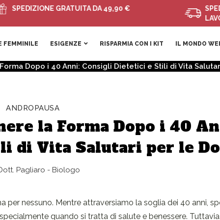
DIZIONE GRATUITA DA 49,90 €
SPEDIZIONI
LAVORATIV
 FEMMINILE
ESIGENZE
RISPARMIA CON I KIT
IL MONDO WE
rma Dopo i 40 Anni: Consigli Dietetici e Stili di Vita Saluta
ANDROPAUSA
ere la Forma Dopo i 40 An
ili di Vita Salutari per le D
ott. Pagliaro - Biologo
rma per nessuno. Mentre attraversiamo la soglia dei 40 anni, sp
 specialmente quando si tratta di salute e benessere. Tuttavia