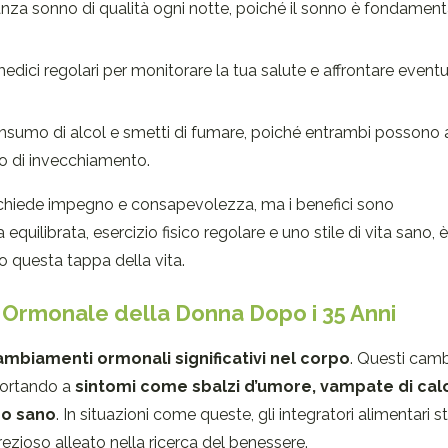
nza sonno di qualità ogni notte, poiché il sonno è fondamenta
edici regolari per monitorare la tua salute e affrontare eventu
onsumo di alcol e smetti di fumare, poiché entrambi possono 
sso di invecchiamento.
 richiede impegno e consapevolezza, ma i benefici sono
ilibrata, esercizio fisico regolare e uno stile di vita sano, è
o questa tappa della vita.
io Ormonale della Donna Dopo i 35 Anni
ambiamenti ormonali significativi nel corpo
. Questi cam
 portando a
sintomi come sbalzi d’umore, vampate di cal
so sano
. In situazioni come queste, gli integratori alimentari s
ezioso alleato nella ricerca del benessere.