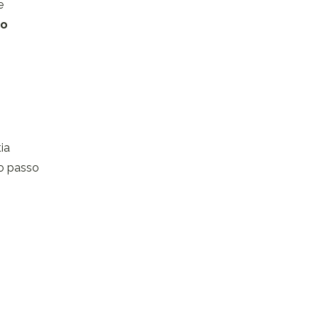
e
to
tia
lo passo