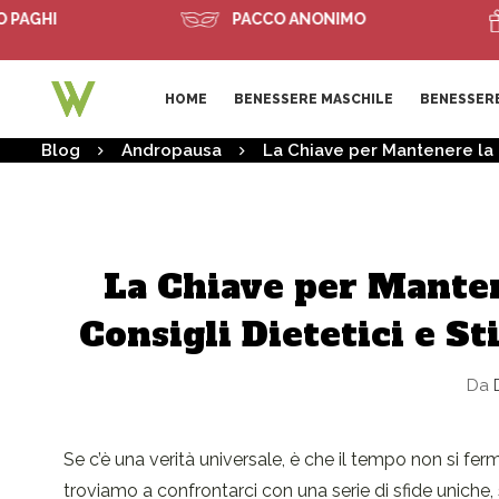
I
PACCO ANONIMO
SPE
HOME
BENESSERE MASCHILE
BENESSERE
Blog
Andropausa
La Chiave per Mantenere la Fo
La Chiave per Manten
Consigli Dietetici e St
Da
D
Se c’è una verità universale, è che il tempo non si fe
troviamo a confrontarci con una serie di sfide uniche,