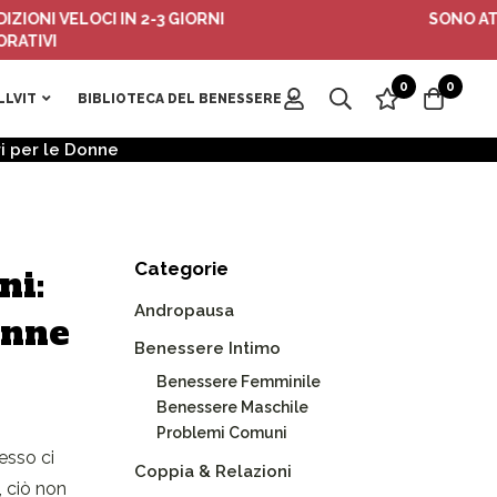
 VELOCI IN 2-3 GIORNI
SONO ATTIVI I 
I
0
0
LLVIT
BIBLIOTECA DEL BENESSERE
ri per le Donne
Categorie
ni:
Andropausa
onne
Benessere Intimo
Benessere Femminile
Benessere Maschile
Problemi Comuni
esso ci
Coppia & Relazioni
, ciò non