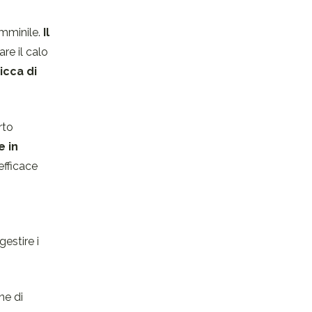
femminile.
Il
re il calo
icca di
rto
 in
efficace
estire i
ne di