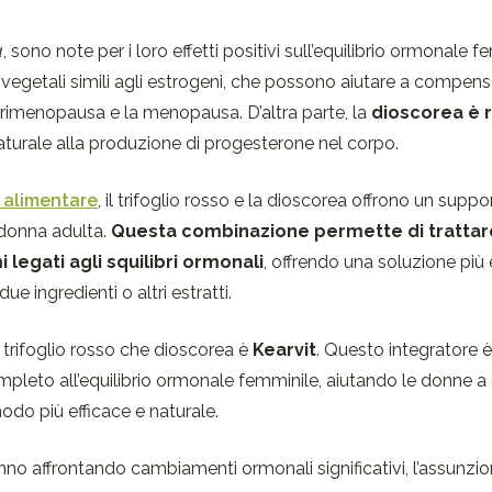
a
, sono note per i loro effetti positivi sull’equilibrio ormonale 
vegetali simili agli estrogeni, che possono aiutare a compensa
rimenopausa e la menopausa. D’altra parte, la
dioscorea è r
aturale alla produzione di progesterone nel corpo.
e alimentare
, il trifoglio rosso e la dioscorea offrono un suppo
 donna adulta.
Questa combinazione permette di trattare
egati agli squilibri ormonali
, offrendo una soluzione più 
e ingredienti o altri estratti.
trifoglio rosso che dioscorea è
Kearvit
. Questo integratore è
leto all’equilibrio ormonale femminile, aiutando le donne a g
do più efficace e naturale.
anno affrontando cambiamenti ormonali significativi, l’assunzio