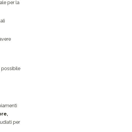
le per la
ali
avere
 possibile
biamenti
ore,
tudiati per