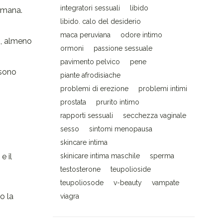
integratori sessuali
libido
timana.
libido. calo del desiderio
maca peruviana
odore intimo
o, almeno
ormoni
passione sessuale
pavimento pelvico
pene
ssono
piante afrodisiache
problemi di erezione
problemi intimi
prostata
prurito intimo
rapporti sessuali
secchezza vaginale
sesso
sintomi menopausa
skincare intima
e il
skinicare intima maschile
sperma
testosterone
teupolioside
teupoliosode
v-beauty
vampate
o la
viagra