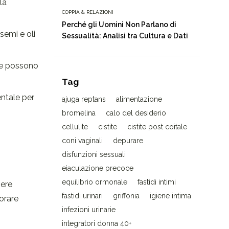
la
COPPIA & RELAZIONI
Perché gli Uomini Non Parlano di
semi e oli
Sessualità: Analisi tra Cultura e Dati
che possono
Tag
entale per
ajuga reptans
alimentazione
bromelina
calo del desiderio
cellulite
cistite
cistite post coitale
coni vaginali
depurare
disfunzioni sessuali
eiaculazione precoce
equilibrio ormonale
fastidi intimi
sere
fastidi urinari
griffonia
igiene intima
iorare
infezioni urinarie
integratori donna 40+