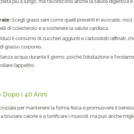
ietà più a lungo, ma favoriscono anche la salute digestiva e 
rale:
Scegli grassi sani come quelli presenti in avocado, noci, 
elli di colesterolo e a sostenere la salute cardiaca.
iduci il consumo di zuccheri aggiunti e carboidrati raffinati, 
 di grasso corporeo.
tanza acqua durante il giorno, poiché l’idratazione è fondam
llare l’appetito.
te Dopo i 40 Anni
è cruciale per mantenere la forma fisica e promuovere il benes
a a bruciare calorie e a tonificare i muscoli, ma può anche migl