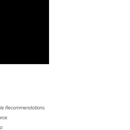
style Recommendations.
urce.
0.