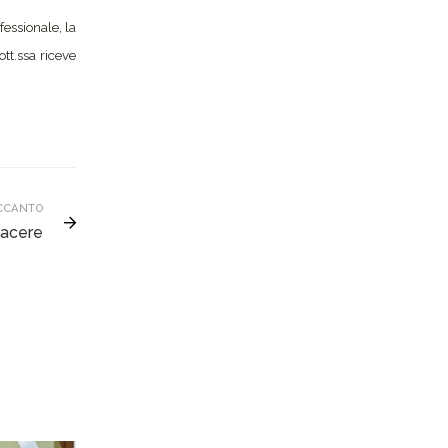
fessionale, la
ott.ssa riceve
CCANTO
iacere