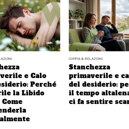
LAZIONI
COPPIA & RELAZIONI
hezza
Stanchezza
verile e Calo
primaverile e ca
esiderio: Perché
del desiderio: p
ile la Libido
il tempo altalen
e Come
ci fa sentire sca
enderla
almente