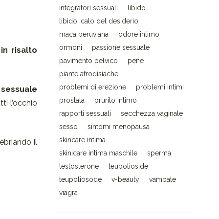
integratori sessuali
libido
libido. calo del desiderio
maca peruviana
odore intimo
ormoni
passione sessuale
n risalto
pavimento pelvico
pene
piante afrodisiache
problemi di erezione
problemi intimi
e sessuale
prostata
prurito intimo
ti l’occhio
rapporti sessuali
secchezza vaginale
sesso
sintomi menopausa
skincare intima
ebriando il
skinicare intima maschile
sperma
testosterone
teupolioside
teupoliosode
v-beauty
vampate
viagra