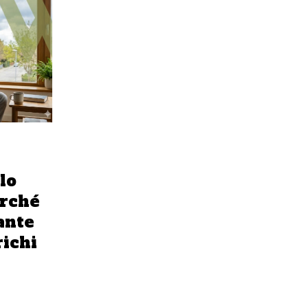
lo
erché
ante
richi