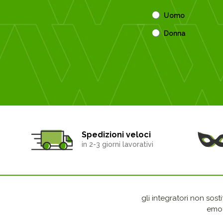
Uomo
Donna
Spedizioni veloci
in 2-3 giorni lavorativi
gli integratori non sost
emot