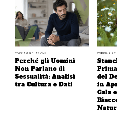
COPPIA & RELAZIONI
COPPIA & RE
Perché gli Uomini
Stanc
Non Parlano di
Prima
Sessualità: Analisi
del D
tra Cultura e Dati
in Apr
Cala 
Riacc
Natur