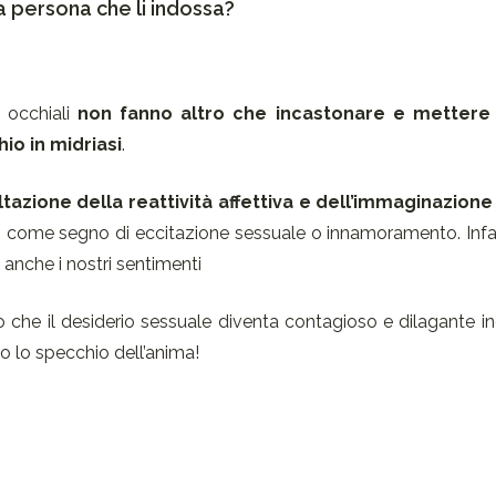
a persona che li indossa?
 occhiali
non fanno altro che incastonare e mettere i
io in midriasi
.
ltazione della reattività affettiva e dell’immaginazion
nti come segno di eccitazione sessuale o innamoramento. Infat
anche i nostri sentimenti
 che il desiderio sessuale diventa contagioso e dilagante in
o lo specchio dell’anima!