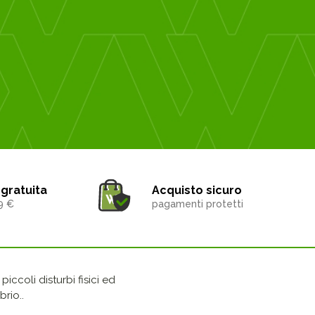
gratuita
Acquisto sicuro
9 €
pagamenti protetti
iccoli disturbi fisici ed
rio..