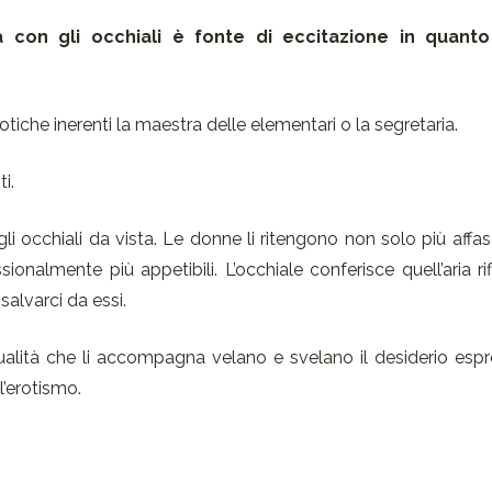
 con gli occhiali è fonte di eccitazione in quant
tiche inerenti la maestra delle elementari o la segretaria.
i.
li occhiali da vista. Le donne li ritengono non solo più affa
onalmente più appetibili. L’occhiale conferisce quell’aria ri
salvarci da essi.
stualità che li accompagna velano e svelano il desiderio esp
l’erotismo.