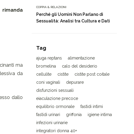
COPPIA & RELAZIONI
o rimanda
Perché gli Uomini Non Parlano di
Sessualità: Analisi tra Cultura e Dati
Tag
ajuga reptans
alimentazione
scinanti ma
bromelina
calo del desiderio
flessiva da
cellulite
cistite
cistite post coitale
coni vaginali
depurare
disfunzioni sessuali
resso dallo
eiaculazione precoce
equilibrio ormonale
fastidi intimi
fastidi urinari
griffonia
igiene intima
infezioni urinarie
integratori donna 40+