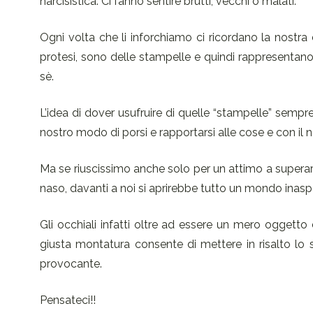
narcisistica. Ci fanno sentire brutti, vecchi o malati.
Ogni volta che li inforchiamo ci ricordano la nostra d
protesi, sono delle stampelle e quindi rappresentano
sè.
L’idea di dover usufruire di quelle “stampelle” sempre 
nostro modo di porsi e rapportarsi alle cose e con il no
Ma se riuscissimo anche solo per un attimo a superare
naso, davanti a noi si aprirebbe tutto un mondo inasp
Gli occhiali infatti oltre ad essere un mero oggett
giusta montatura consente di mettere in risalto lo 
provocante.
Pensateci!!