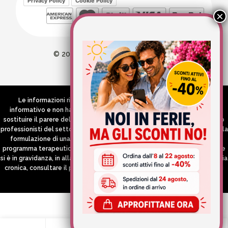
Privacy Policy
Cookie Policy
© 2026 Wellvit All Rights Reserved
Credits:
Aries comunica
Le informazioni riportate nel Sito hanno esclusivamente scopo
informativo e non hanno in alcun modo né la pretesa né l’obiettivo di
sostituire il parere del medico e/o specialista, di altri operatori sanitari o
professionisti del settore che devono in ogni caso essere contattati per la
formulazione di una diagnosi o l’indicazione di un eventuale corretto
programma terapeutico e/o dietetico e/o di integrazione alimentare. Se
si è in gravidanza, in allattamento o si stanno assumendo farmaci in terapia
cronica, consultare il proprio medico curante prima di assumere qualsiasi
integratore.
0
0