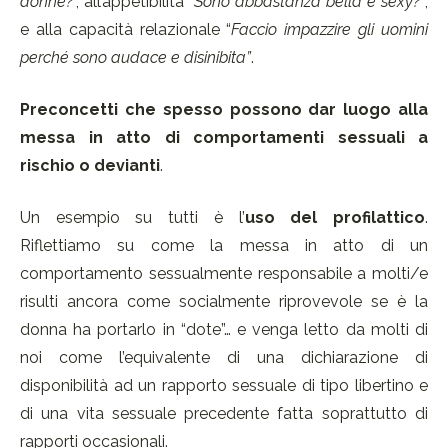
donne
?
”, all’appetibilità “
Sono
abbastanza
bella e sexy
?
”
,
e alla capacità relazionale “
Faccio impazzire gli uomini
perché sono audace e disinibita”
.
Preconcetti che spesso possono dar luogo alla
messa in atto di comportamenti sessuali a
rischio o devianti
.
Un esempio su tutti è l’
uso del profilattico
.
Riflettiamo su come la messa in atto di un
comportamento sessualmente responsabile a molti/e
risulti ancora come socialmente riprovevole se è la
donna ha portarlo in “dote”… e venga letto da molti di
noi come l’equivalente di una dichiarazione di
disponibilità ad un rapporto sessuale di tipo libertino e
di una vita sessuale precedente fatta soprattutto di
rapporti occasionali.