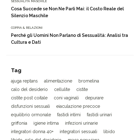
SESSUALITÀ MASCHILE
Cosa Succede se Non Ne Parli Mai: il Costo Reale del
Silenzio Maschile
COPPIA & RELAZIONI
Perché gli Uomini Non Parlano di Sessualità: Analisi tra
Cultura e Dati
Tag
ajuga reptans
alimentazione
bromelina
calo del desiderio
cellulite
cistite
cistite post coitale
coni vaginali
depurare
disfunzioni sessuali
eiaculazione precoce
equilibrio ormonale
fastidi intimi
fastidi urinari
griffonia
igiene intima
infezioni urinarie
integratori donna 40+
integratori sessuali
libido