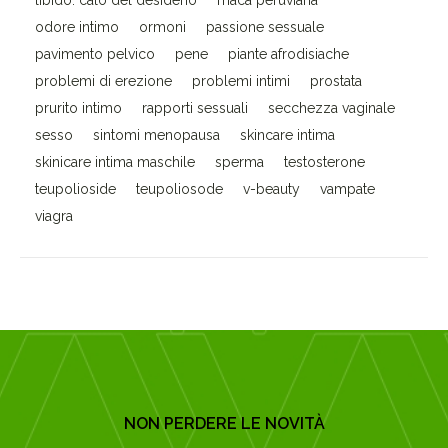
libido. calo del desiderio
maca peruviana
odore intimo
ormoni
passione sessuale
pavimento pelvico
pene
piante afrodisiache
problemi di erezione
problemi intimi
prostata
prurito intimo
rapporti sessuali
secchezza vaginale
sesso
sintomi menopausa
skincare intima
skinicare intima maschile
sperma
testosterone
teupolioside
teupoliosode
v-beauty
vampate
viagra
NON PERDERE LE NOVITÀ