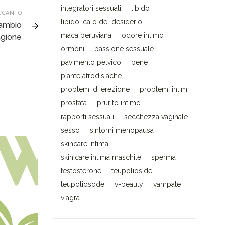
integratori sessuali
libido
CCANTO
libido. calo del desiderio
 cambio
maca peruviana
odore intimo
agione
ormoni
passione sessuale
pavimento pelvico
pene
piante afrodisiache
problemi di erezione
problemi intimi
prostata
prurito intimo
rapporti sessuali
secchezza vaginale
sesso
sintomi menopausa
skincare intima
skinicare intima maschile
sperma
testosterone
teupolioside
teupoliosode
v-beauty
vampate
viagra