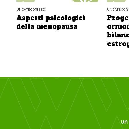
UNCATEGORIZED
UNCATEGOR
Aspetti psicologici
Proge
della menopausa
ormon
bilanc
estro
u