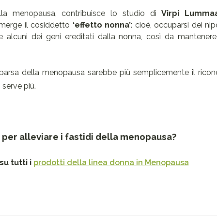
ella menopausa, contribuisce lo studio di
Virpi Lumma
 emerge il cosiddetto
‘effetto nonna’
: cioè, occuparsi dei nip
e alcuni dei geni ereditati dalla nonna, così da mantenere 
parsa della menopausa sarebbe più semplicemente il rico
n serve più.
i per alleviare i fastidi della menopausa?
u tutti i
prodotti della linea donna in Menopausa