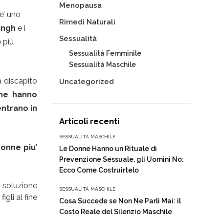
Menopausa
e’ uno
Rimedi Naturali
ingh
e i
Sessualità
 più
Sessualità Femminile
Sessualità Maschile
 discapito
Uncategorized
che hanno
entrano in
Articoli recenti
SESSUALITÀ MASCHILE
donne piu’
Le Donne Hanno un Rituale di
Prevenzione Sessuale, gli Uomini No:
Ecco Come Costruirtelo
 soluzione
SESSUALITÀ MASCHILE
igli al fine
Cosa Succede se Non Ne Parli Mai: il
Costo Reale del Silenzio Maschile