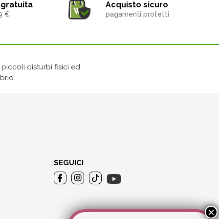
gratuita
Acquisto sicuro
9 €
pagamenti protetti
iccoli disturbi fisici ed
rio..
SEGUICI