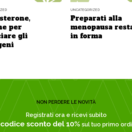
IZED
UNCATEGORIZED
sterone,
Preparati alla
e per
menopausa rest
iare gli
in forma
geni
NON PERDERE LE NOVITÀ
Registrati ora e ricevi subito
codice sconto del 10%
n
sul tuo primo ordi