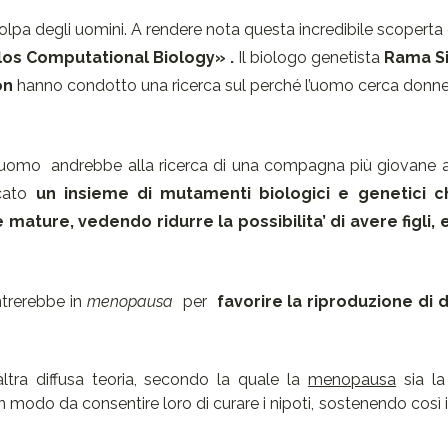
lpa degli uomini. A rendere nota questa incredibile scoperta 
los Computational Biology» .
Il biologo genetista
Rama S
on
hanno condotto una ricerca sul perché l’uomo cerca donne
l’uomo
andrebbe alla ricerca di una compagna più giovane a
ocato
un insieme di mutamenti biologici e genetici 
 mature, vedendo ridurre la possibilita’ di avere figli, 
ntrerebbe in
menopausa
per
favorire la riproduzione di 
altra diffusa teoria, secondo la quale la
menopausa
sia la
n modo da consentire loro di curare i nipoti, sostenendo così i f