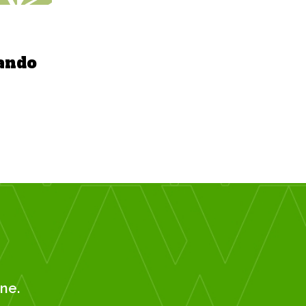
ando
ne.