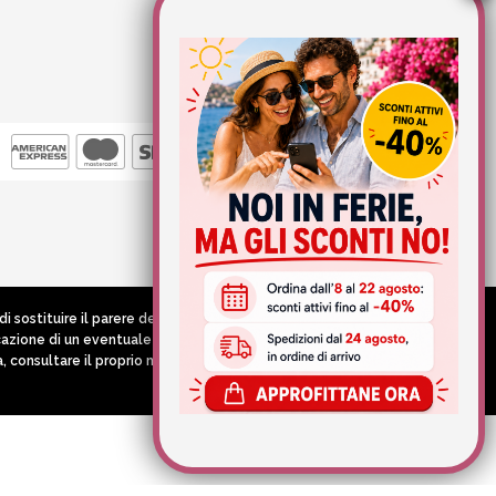
sostituire il parere del medico e/o specialista, di altri
ndicazione di un eventuale corretto programma terapeutico
a, consultare il proprio medico curante prima di assumere