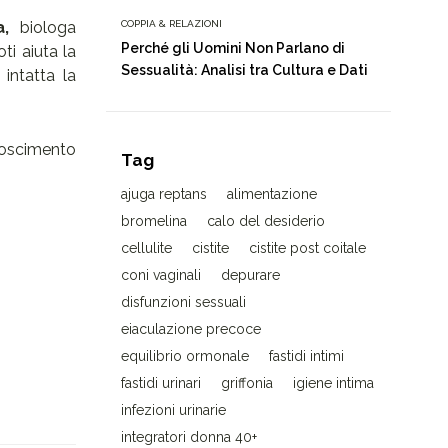
a,
biologa
COPPIA & RELAZIONI
Perché gli Uomini Non Parlano di
oti aiuta la
Sessualità: Analisi tra Cultura e Dati
intatta la
noscimento
Tag
ajuga reptans
alimentazione
bromelina
calo del desiderio
cellulite
cistite
cistite post coitale
coni vaginali
depurare
disfunzioni sessuali
eiaculazione precoce
equilibrio ormonale
fastidi intimi
fastidi urinari
griffonia
igiene intima
infezioni urinarie
integratori donna 40+