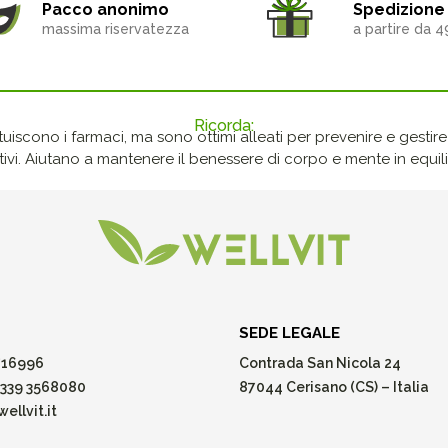
Pacco anonimo
Spedizione 
massima riservatezza
a partire da 4
Ricorda:
ituiscono i farmaci, ma sono ottimi alleati per prevenire e gestire p
ivi. Aiutano a mantenere il benessere di corpo e mente in equilib
SEDE LEGALE
16996
Contrada San Nicola 24
339 3568080
87044 Cerisano (CS) – Italia
ellvit.it