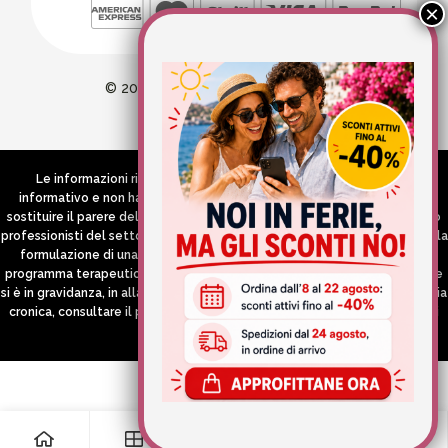
© 2026 Wellvit All Rights Reserved
Credits:
Aries comunica
Le informazioni riportate nel Sito hanno esclusivamente scopo
informativo e non hanno in alcun modo né la pretesa né l’obiettivo di
sostituire il parere del medico e/o specialista, di altri operatori sanitari o
professionisti del settore che devono in ogni caso essere contattati per la
formulazione di una diagnosi o l’indicazione di un eventuale corretto
programma terapeutico e/o dietetico e/o di integrazione alimentare. Se
si è in gravidanza, in allattamento o si stanno assumendo farmaci in terapia
cronica, consultare il proprio medico curante prima di assumere qualsiasi
integratore.
0
0