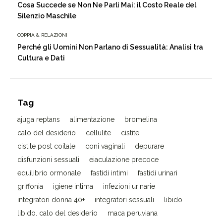
Cosa Succede se Non Ne Parli Mai: il Costo Reale del
Silenzio Maschile
COPPIA & RELAZIONI
Perché gli Uomini Non Parlano di Sessualità: Analisi tra
Cultura e Dati
Tag
ajuga reptans
alimentazione
bromelina
calo del desiderio
cellulite
cistite
cistite post coitale
coni vaginali
depurare
disfunzioni sessuali
eiaculazione precoce
equilibrio ormonale
fastidi intimi
fastidi urinari
griffonia
igiene intima
infezioni urinarie
integratori donna 40+
integratori sessuali
libido
libido. calo del desiderio
maca peruviana