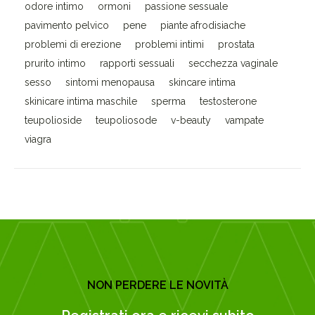
odore intimo
ormoni
passione sessuale
pavimento pelvico
pene
piante afrodisiache
problemi di erezione
problemi intimi
prostata
prurito intimo
rapporti sessuali
secchezza vaginale
sesso
sintomi menopausa
skincare intima
skinicare intima maschile
sperma
testosterone
teupolioside
teupoliosode
v-beauty
vampate
viagra
NON PERDERE LE NOVITÀ