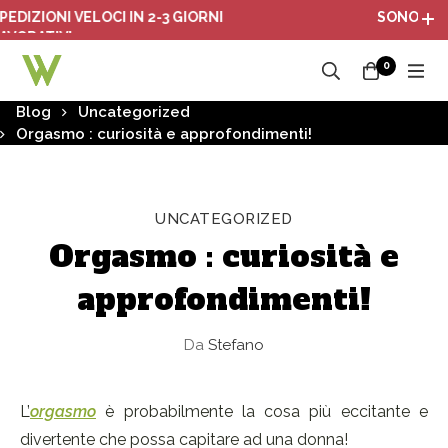
IONI VELOCI IN 2-3 GIORNI
SONO ATTIVI I 
TIVI
0
Blog
Uncategorized
Orgasmo : curiosità e approfondimenti!
UNCATEGORIZED
Orgasmo : curiosità e
approfondimenti!
Da
Stefano
L’
orgasmo
è probabilmente la cosa più eccitante e
divertente che possa capitare ad una donna!