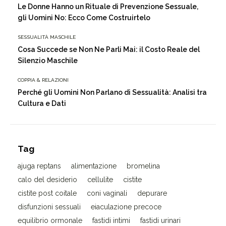
Le Donne Hanno un Rituale di Prevenzione Sessuale,
gli Uomini No: Ecco Come Costruirtelo
SESSUALITÀ MASCHILE
Cosa Succede se Non Ne Parli Mai: il Costo Reale del
Silenzio Maschile
COPPIA & RELAZIONI
Perché gli Uomini Non Parlano di Sessualità: Analisi tra
Cultura e Dati
Tag
ajuga reptans
alimentazione
bromelina
calo del desiderio
cellulite
cistite
cistite post coitale
coni vaginali
depurare
disfunzioni sessuali
eiaculazione precoce
equilibrio ormonale
fastidi intimi
fastidi urinari