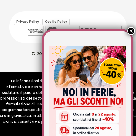
Privacy Policy
Cookie Policy
© 2026 Wellvit All Rights Reserved
Credits:
Aries comunica
Le informazioni riportate nel Sito hanno esclusivamente scopo
informativo e non hanno in alcun modo né la pretesa né l’obiettivo di
sostituire il parere del medico e/o specialista, di altri operatori sanitari o
professionisti del settore che devono in ogni caso essere contattati per la
formulazione di una diagnosi o l’indicazione di un eventuale corretto
programma terapeutico e/o dietetico e/o di integrazione alimentare. Se
si è in gravidanza, in allattamento o si stanno assumendo farmaci in terapia
cronica, consultare il proprio medico curante prima di assumere qualsiasi
integratore.