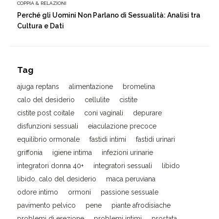
COPPIA & RELAZIONI
Perché gli Uomini Non Parlano di Sessualità: Analisi tra
Cultura e Dati
Tag
ajuga reptans
alimentazione
bromelina
calo del desiderio
cellulite
cistite
cistite post coitale
coni vaginali
depurare
disfunzioni sessuali
eiaculazione precoce
equilibrio ormonale
fastidi intimi
fastidi urinari
griffonia
igiene intima
infezioni urinarie
integratori donna 40+
integratori sessuali
libido
libido. calo del desiderio
maca peruviana
odore intimo
ormoni
passione sessuale
pavimento pelvico
pene
piante afrodisiache
problemi di erezione
problemi intimi
prostata