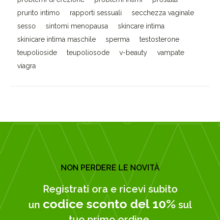
prurito intimo
rapporti sessuali
secchezza vaginale
sesso
sintomi menopausa
skincare intima
skinicare intima maschile
sperma
testosterone
teupolioside
teupoliosode
v-beauty
vampate
viagra
NON PERDERE LE NOVITÀ
Registrati ora e ricevi subito
codice sconto del 10%
un
sul
tuo primo ordine.