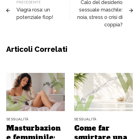
Calo del desiderio
PRECEDENTE
Viagra rosa: un
sessuale maschile:
potenziale flop!
noia, stress o crisi di
coppia?
Articoli Correlati
SESSUALITÀ
SESSUALITÀ
Masturbazion
Come far
e femminile:
squirtare una