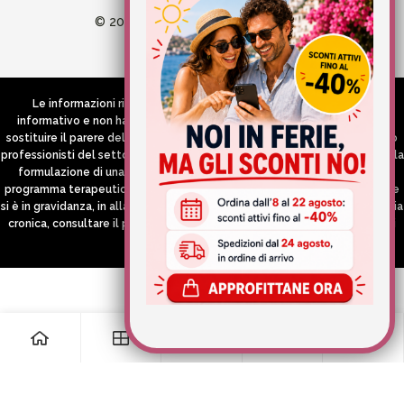
© 2026 Wellvit All Rights Reserved
Credits:
Aries comunica
Le informazioni riportate nel Sito hanno esclusivamente scopo
informativo e non hanno in alcun modo né la pretesa né l’obiettivo di
sostituire il parere del medico e/o specialista, di altri operatori sanitari o
professionisti del settore che devono in ogni caso essere contattati per la
formulazione di una diagnosi o l’indicazione di un eventuale corretto
programma terapeutico e/o dietetico e/o di integrazione alimentare. Se
si è in gravidanza, in allattamento o si stanno assumendo farmaci in terapia
cronica, consultare il proprio medico curante prima di assumere qualsiasi
integratore.
0
0