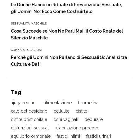
Le Donne Hanno un Rituale di Prevenzione Sessuale,
gli Uomini No: Ecco Come Costruirtelo
SESSUALITÀ MASCHILE
Cosa Succede se Non Ne Parli Mai: il Costo Reale del
Silenzio Maschile
COPPIA & RELAZIONI
Perché gli Uomini Non Parlano di Sessualità: Analisi tra
Cultura e Dati
Tag
ajuga reptans
alimentazione
bromelina
calo del desiderio
cellulite
cistite
cistite post coitale
coni vaginali
depurare
disfunzioni sessuali
eiaculazione precoce
equilibrio ormonale
fastidi intimi
fastidi urinari