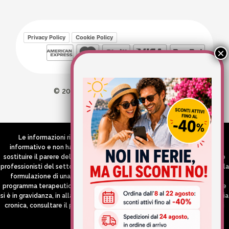
Privacy Policy
Cookie Policy
© 2026 Wellvit All Rights Reserved
Credits:
Aries comunica
Le informazioni riportate nel Sito hanno esclusivamente scopo
informativo e non hanno in alcun modo né la pretesa né l’obiettivo di
sostituire il parere del medico e/o specialista, di altri operatori sanitari o
professionisti del settore che devono in ogni caso essere contattati per la
formulazione di una diagnosi o l’indicazione di un eventuale corretto
programma terapeutico e/o dietetico e/o di integrazione alimentare. Se
si è in gravidanza, in allattamento o si stanno assumendo farmaci in terapia
cronica, consultare il proprio medico curante prima di assumere qualsiasi
integratore.