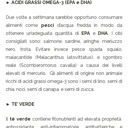
► ACIDI GRASSI OMEGA-3 (EPA e DHA)
Due volte a settimana sarebbe opportuno consumare
alimenti come
pesci
d’acqua fredda in modo da
ottenere un’adeguata quantità di
EPA
e
DHA
. I cibi
consigliati sono: salmone, sardine, aringhe, merluzzo
nero, trota. Evitare invece pesce spada, squalo,
malacantide (Malacanthus latovittatus), e sgombro
reale (Scomberomorus cavalla) a causa dei livelli
elevati di mercurio. Gli alimenti di origine non animale
ricchi di acidi grassi omega-3 sono i semi di lino, semi di
chia, noci, semi di canapa, e semi di zucca.
►
TE’ VERDE
Il
tè verde
contiene fitonutrienti ad elevata proprietà
antiossidante, anti-infiammatorie, antibatteriche e