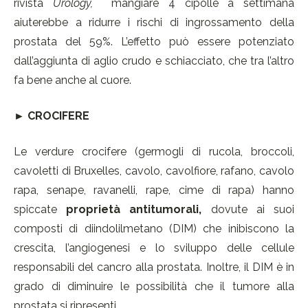
rivista
Urology,
mangiare 4 cipolle a settimana
aiuterebbe a ridurre i rischi di ingrossamento della
prostata del 59%. L’effetto può essere potenziato
dall’aggiunta di aglio crudo e schiacciato, che tra l’altro
fa bene anche al cuore.
► CROCIFERE
Le verdure crocifere (germogli di rucola, broccoli,
cavoletti di Bruxelles, cavolo, cavolfiore, rafano, cavolo
rapa, senape, ravanelli, rape, cime di rapa) hanno
spiccate
proprietà antitumorali,
dovute ai suoi
composti di diindolilmetano (DIM) che inibiscono la
crescita, l’angiogenesi e lo sviluppo delle cellule
responsabili del cancro alla prostata. Inoltre, il DIM è in
grado di diminuire le possibilità che il tumore alla
prostata si ripresenti.