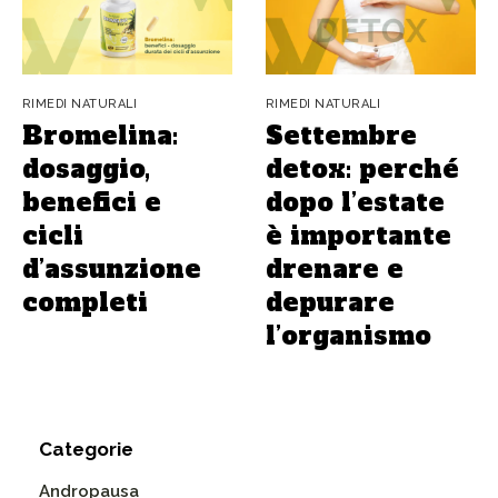
RIMEDI NATURALI
RIMEDI NATURALI
Bromelina:
Settembre
dosaggio,
detox: perché
benefici e
dopo l’estate
cicli
è importante
d’assunzione
drenare e
completi
depurare
l’organismo
Categorie
Andropausa