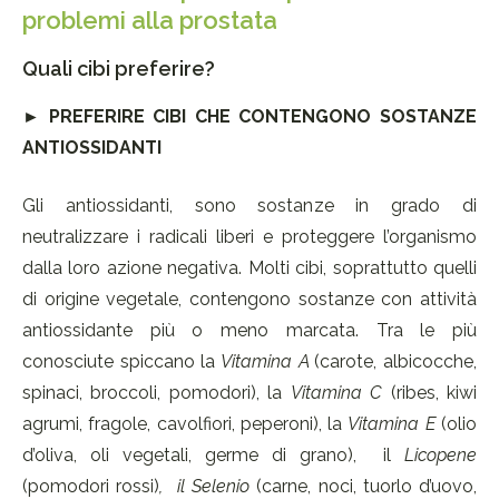
problemi alla prostata
Quali cibi preferire?
►
PREFERIRE CIBI CHE CONTENGONO SOSTANZE
ANTIOSSIDANTI
Gli antiossidanti, sono sostanze in grado di
neutralizzare i radicali liberi e proteggere l’organismo
dalla loro azione negativa. Molti cibi, soprattutto quelli
di origine vegetale, contengono sostanze con attività
antiossidante più o meno marcata. Tra le più
conosciute spiccano la
Vitamina A
(carote, albicocche,
spinaci, broccoli, pomodori), la
Vitamina C
(ribes, kiwi
agrumi, fragole, cavolfiori, peperoni), la
Vitamina E
(olio
d’oliva, oli vegetali, germe di grano), il
Licopene
(pomodori rossi)
, il Selenio
(carne, noci, tuorlo d’uovo,