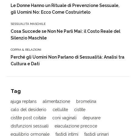
Le Donne Hanno un Rituale di Prevenzione Sessuale,
gli Uomini No: Ecco Come Costruirtelo
SESSUALITÀ MASCHILE
Cosa Succede se Non Ne Parli Mai: il Costo Reale del
Silenzio Maschile
COPPIA & RELAZIONI
Perché gli Uomini Non Parlano di Sessualità: Analisi tra
Cultura e Dati
Tag
ajuga reptans
alimentazione
bromelina
calo del desiderio
cellulite
cistite
cistite post coitale
coni vaginali
depurare
disfunzioni sessuali
eiaculazione precoce
equilibrio ormonale
fastidi intimi
fastidi urinari