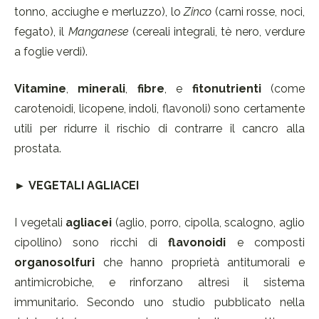
tonno, acciughe e merluzzo), lo
Zinco
(carni rosse, noci,
fegato), il
Manganese
(cereali integrali, tè nero, verdure
a foglie verdi).
Vitamine
,
minerali
,
fibre
, e
fitonutrienti
(come
carotenoidi, licopene, indoli, flavonoli) sono certamente
utili per ridurre il rischio di contrarre il cancro alla
prostata.
►
VEGETALI AGLIACEI
I vegetali
agliacei
(aglio, porro, cipolla, scalogno, aglio
cipollino) sono ricchi di
flavonoidi
e composti
organosolfuri
che hanno proprietà antitumorali e
antimicrobiche, e rinforzano altresì il sistema
immunitario. Secondo uno studio pubblicato nella