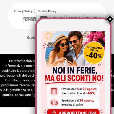
Privacy Policy
Cookie Policy
© 2026 Wellvit All Rights Reserved
Credits:
Aries comunica
Le informazioni riportate nel Sito hanno esclusivamente scopo
informativo e non hanno in alcun modo né la pretesa né l’obiettivo di
sostituire il parere del medico e/o specialista, di altri operatori sanitari o
professionisti del settore che devono in ogni caso essere contattati per la
formulazione di una diagnosi o l’indicazione di un eventuale corretto
programma terapeutico e/o dietetico e/o di integrazione alimentare. Se
si è in gravidanza, in allattamento o si stanno assumendo farmaci in terapia
cronica, consultare il proprio medico curante prima di assumere qualsiasi
integratore.