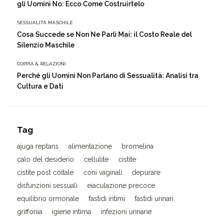
gli Uomini No: Ecco Come Costruirtelo
SESSUALITÀ MASCHILE
Cosa Succede se Non Ne Parli Mai: il Costo Reale del
Silenzio Maschile
COPPIA & RELAZIONI
Perché gli Uomini Non Parlano di Sessualità: Analisi tra
Cultura e Dati
Tag
ajuga reptans
alimentazione
bromelina
calo del desiderio
cellulite
cistite
cistite post coitale
coni vaginali
depurare
disfunzioni sessuali
eiaculazione precoce
equilibrio ormonale
fastidi intimi
fastidi urinari
griffonia
igiene intima
infezioni urinarie