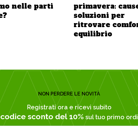
mo nelle parti
primavera: caus
e?
soluzioni per
ritrovare comfo
equilibrio
NON PERDERE LE NOVITÀ
Registrati ora e ricevi subito
codice sconto del 10%
n
sul tuo primo ordi