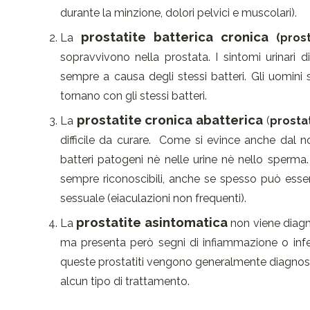
durante la minzione, dolori pelvici e muscolari).
prostatite batterica cronica
La
(prost
sopravvivono nella prostata. I sintomi urinari
sempre a causa degli stessi batteri. Gli uomini 
tornano con gli stessi batteri.
prostatite cronica
abatterica
La
(
prosta
difficile da curare. Come si evince anche dal no
batteri patogeni nè nelle urine nè nello sperma
sempre riconoscibili, anche se spesso può essere
sessuale (eiaculazioni non frequenti).
prostatite asintomatica
La
non viene diagn
ma presenta però segni di infiammazione o infez
queste prostatiti vengono generalmente diagnosti
alcun tipo di trattamento.