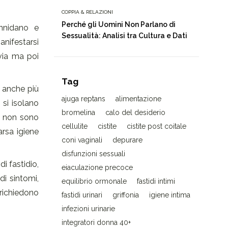
COPPIA & RELAZIONI
Perché gli Uomini Non Parlano di
nnidano e
Sessualità: Analisi tra Cultura e Dati
nifestarsi
 via ma poi
Tag
 anche più
ajuga reptans
alimentazione
 si isolano
bromelina
calo del desiderio
e non sono
cellulite
cistite
cistite post coitale
arsa igiene
coni vaginali
depurare
disfunzioni sessuali
i fastidio,
eiaculazione precoce
i sintomi,
equilibrio ormonale
fastidi intimi
 richiedono
fastidi urinari
griffonia
igiene intima
infezioni urinarie
integratori donna 40+