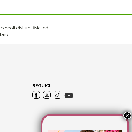
iccoli disturbi fisici ed
rio..
SEGUICI