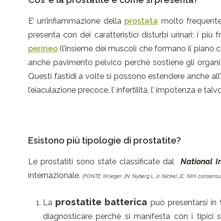
E’ un’infiammazione della
prostata
molto frequente 
presenta con dei caratteristici disturbi urinari; i p
perineo
(l’insieme dei muscoli che formano il piano 
anche pavimento pelvico perchè sostiene gli organi i
Questi fastidi a volte si possono estendere anche all’an
l’eiaculazione precoce, l’ infertilità, l’ impotenza e t
Esistono più tipologie di prostatite?
Le prostatiti sono state classificate dal
National I
internazionale.
[FONTE: (Krieger JN, Nyberg L Jr, Nickel JC. NIH consensus de
prostatite batterica
La
può presentarsi in
diagnosticare perchè si manifesta con i tipici seg