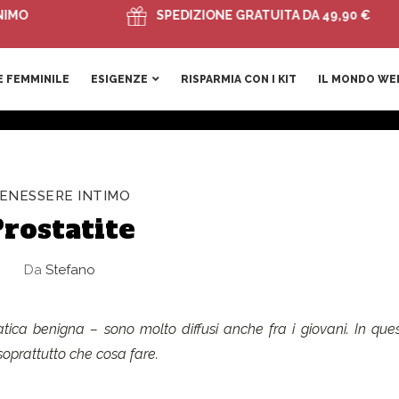
SPEDIZIONE GRATUITA DA 49,90 €
 FEMMINILE
ESIGENZE
RISPARMIA CON I KIT
IL MONDO WE
ENESSERE INTIMO
rostatite
Da
Stefano
tatica benigna – sono molto diffusi anche fra i giovani. In ques
soprattutto che cosa fare.