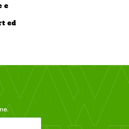
e e
rt ed
ne.