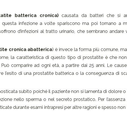
atite batterica cronica)
causata da batteri che si a
 di questa infezione a volte spariscono ma poi tornano a ma
soffrono d’infezioni al tratto urinario, che sembrano andare
tite cronica abatterica
) è invece la forma più comune, ma
me, la caratteristica di questo tipo di prostatite è che non
. Può comparire ad ogni età, a partire dai 25 anni. Le caus
 l’esito di una prostatite batterica o la conseguenza di sc
osticata subito poiché il paziente non si lamenta di dolore o d
ione nello sperma o nel secreto prostatico. Per l’assenza d
cate durante esami intrapresi per altre ragioni e spesso non