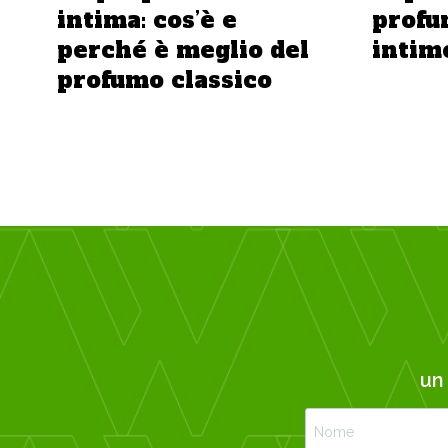
intima: cos’è e
profu
perché è meglio del
intim
profumo classico
u