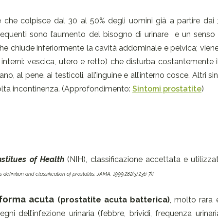
che colpisce dal 30 al 50% degli uomini già a partire dai 3
iù frequenti sono l’aumento del bisogno di urinare e un senso
che chiude inferiormente la cavità addominale e pelvica; vie
nterni: vescica, utero e retto) che disturba costantemente i
o, al pene, ai testicoli, all’inguine e all’interno cosce. Altri 
alvolta incontinenza. (Approfondimento:
Sintomi prostatite
)
nstitues of Health
(NIH), classificazione accettata e utilizzat
finition and classification of prostatitis. JAMA. 1999;282(3):236-7)]
forma acuta
(prostatite acuta batterica)
, molto rara 
ni dell’infezione urinaria (febbre, brividi, frequenza urinari