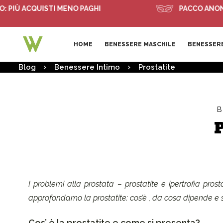
Ù ACQUISTI MENO PAGHI
PACCO ANONIMO
HOME
BENESSERE MASCHILE
BENESSERE
Blog
Benessere Intimo
Prostatite
B
P
I problemi alla prostata – prostatite e ipertrofia pros
approfondamo la prostatite: cos’è , da cosa dipende e 
Cos’ è la prostatite e come si presenta?