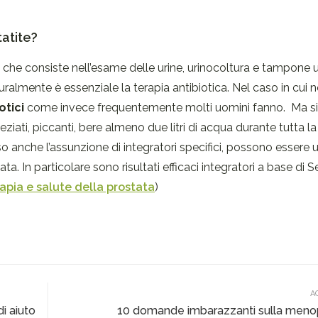
tatite?
o che consiste nell’esame delle urine, urinocoltura e tampone u
uralmente è essenziale la terapia antibiotica. Nel caso in cui 
otici
come invece frequentemente molti uomini fanno. Ma s
eziati, piccanti, bere almeno due litri di acqua durante tutta la
esso anche l’assunzione di integratori specifici, possono essere 
ata. In particolare sono risultati efficaci integratori a base di 
rapia e salute della prostata
)
A
i aiuto
10 domande imbarazzanti sulla men