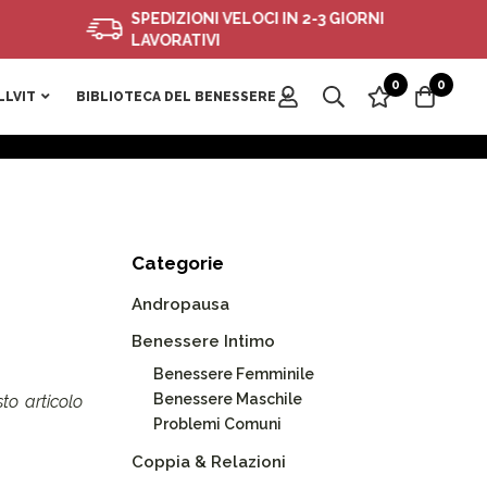
SPEDIZIONI VELOCI IN 2-3 GIORNI
LAVORATIVI
0
0
LLVIT
BIBLIOTECA DEL BENESSERE
Categorie
Andropausa
Benessere Intimo
Benessere Femminile
Benessere Maschile
to articolo
Problemi Comuni
Coppia & Relazioni