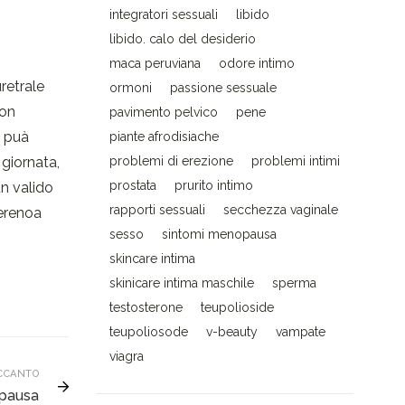
integratori sessuali
libido
libido. calo del desiderio
maca peruviana
odore intimo
retrale
ormoni
passione sessuale
non
pavimento pelvico
pene
i puà
piante afrodisiache
 giornata,
problemi di erezione
problemi intimi
prostata
prurito intimo
un valido
rapporti sessuali
secchezza vaginale
Serenoa
sesso
sintomi menopausa
skincare intima
skinicare intima maschile
sperma
testosterone
teupolioside
teupoliosode
v-beauty
vampate
viagra
CCANTO
opausa