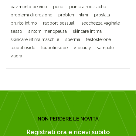
pavimento pelvico
pene
piante afrodisiache
problemi di erezione
problemi intimi
prostata
prurito intimo
rapporti sessuali
secchezza vaginale
sesso
sintomi menopausa
skincare intima
skinicare intima maschile
sperma
testosterone
teupolioside
teupoliosode
v-beauty
vampate
viagra
NON PERDERE LE NOVITÀ
Registrati ora e ricevi subito