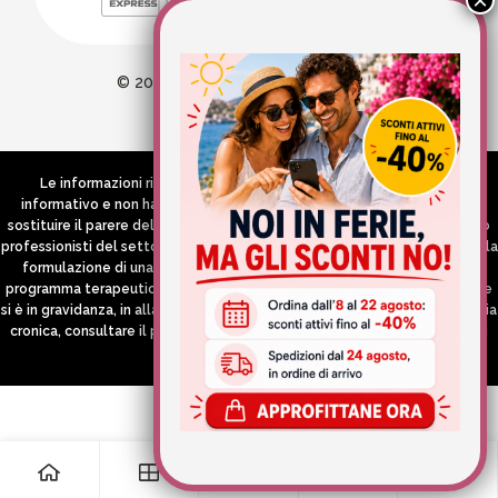
© 2026 Wellvit All Rights Reserved
Credits:
Aries comunica
Le informazioni riportate nel Sito hanno esclusivamente scopo
informativo e non hanno in alcun modo né la pretesa né l’obiettivo di
sostituire il parere del medico e/o specialista, di altri operatori sanitari o
professionisti del settore che devono in ogni caso essere contattati per la
formulazione di una diagnosi o l’indicazione di un eventuale corretto
programma terapeutico e/o dietetico e/o di integrazione alimentare. Se
si è in gravidanza, in allattamento o si stanno assumendo farmaci in terapia
cronica, consultare il proprio medico curante prima di assumere qualsiasi
integratore.
0
0