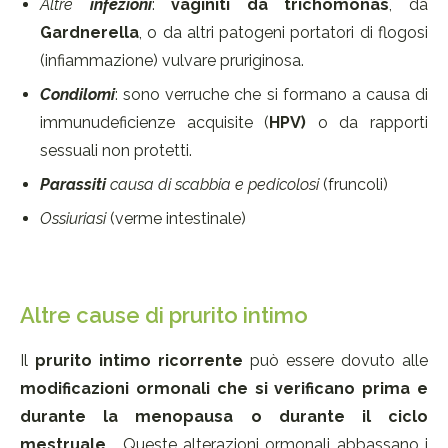
Altre
infezioni
:
vaginiti da trichomonas
, da
Gardnerella
, o da altri patogeni portatori di flogosi
(infiammazione) vulvare pruriginosa.
Condilomi
: sono verruche che si formano a causa di
immunudeficienze acquisite (
HPV)
o da rapporti
sessuali non protetti.
Parassiti
causa di scabbia e pedicolosi
(fruncoli)
Ossiuriasi
(verme intestinale)
Altre cause di prurito intimo
Il
prurito intimo ricorrente
può essere dovuto alle
modificazioni ormonali
che si verificano prima e
durante la menopausa o durante il ciclo
mestruale.
Queste alterazioni ormonali abbassano i