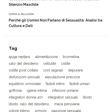
Silenzio Maschile
COPPIA & RELAZIONI
Perché gli Uomini Non Parlano di Sessualità: Analisi tra
Cultura e Dati
Tag
ajuga reptans
alimentazione
bromelina
calo del desiderio
cellulite
cistite
cistite post coitale
coni vaginali
depurare
disfunzioni sessuali
eiaculazione precoce
equilibrio ormonale
fastidi intimi
fastidi urinari
griffonia
igiene intima
infezioni urinarie
integratori donna 40+
integratori sessuali
libido
libido. calo del desiderio
maca peruviana
odore intimo
ormoni
passione sessuale