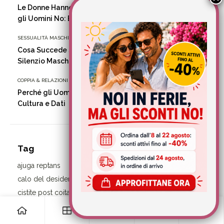
Le Donne Hanno un Rituale di Prevenzione Sessuale,
gli Uomini No: Ecco Come Costruirtelo
SESSUALITÀ MASCHILE
Cosa Succede se Non Ne Parli Mai: il Costo Reale del
Silenzio Maschile
COPPIA & RELAZIONI
Perché gli Uomini Non Parlano di Sessualità: Analisi tra
Cultura e Dati
Tag
ajuga reptans
alimentazione
bromelina
calo del desiderio
cellulite
cistite
cistite post coitale
coni vaginali
depurare
0
0
disfunzioni sessuali
eiaculazione precoce
equilibrio ormonale
fastidi intimi
fastidi urinari