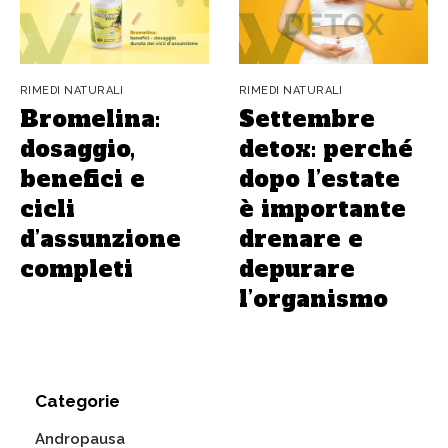
RIMEDI NATURALI
RIMEDI NATURALI
Bromelina:
Settembre
dosaggio,
detox: perché
benefici e
dopo l’estate
cicli
è importante
d’assunzione
drenare e
completi
depurare
l’organismo
Categorie
Andropausa