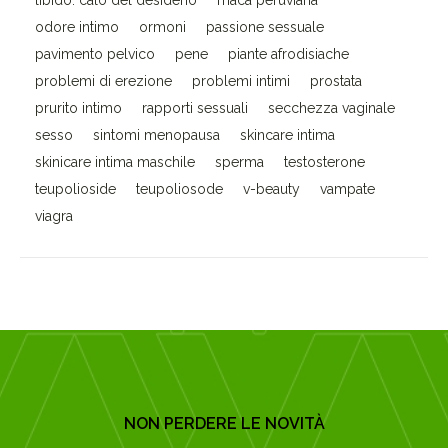
libido. calo del desiderio
maca peruviana
odore intimo
ormoni
passione sessuale
pavimento pelvico
pene
piante afrodisiache
problemi di erezione
problemi intimi
prostata
prurito intimo
rapporti sessuali
secchezza vaginale
sesso
sintomi menopausa
skincare intima
skinicare intima maschile
sperma
testosterone
teupolioside
teupoliosode
v-beauty
vampate
viagra
NON PERDERE LE NOVITÀ