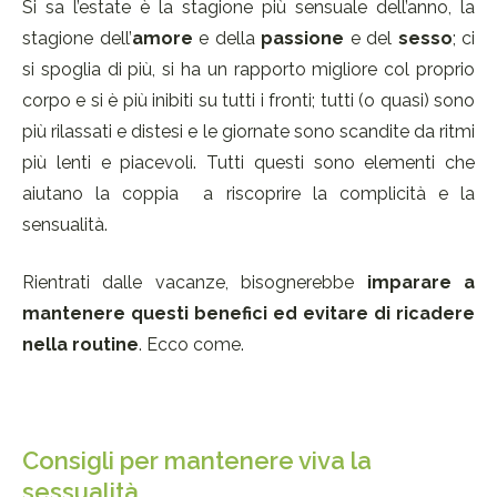
Si sa l’estate è la stagione più sensuale dell’anno, la
stagione dell’
amore
e della
passione
e del
sesso
; ci
si spoglia di più, si ha un rapporto migliore col proprio
corpo e si è più inibiti su tutti i fronti; tutti (o quasi) sono
più
rilassati e distesi
e
le giornate sono scandite da ritmi
più lenti e piacevoli.
Tutti questi sono elementi che
aiutano la coppia
a riscoprire la complicità e la
sensualità.
Rientrati dalle vacanze,
bisognerebbe
imparare a
mantenere questi benefici ed evitare di ricadere
nella routine
. Ecco come.
Consigli per mantenere viva la
sessualità