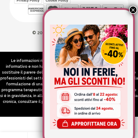
Privacy Policy
Cookie Policy
© 2026 Wellvit All Rights Reserved
Credits:
Aries comunica
Le informazioni riportate nel Sito hanno esclusivamente scopo
informativo e non hanno in alcun modo né la pretesa né l’obiettivo di
sostituire il parere del medico e/o specialista, di altri operatori sanitari o
professionisti del settore che devono in ogni caso essere contattati per la
formulazione di una diagnosi o l’indicazione di un eventuale corretto
programma terapeutico e/o dietetico e/o di integrazione alimentare. Se
si è in gravidanza, in allattamento o si stanno assumendo farmaci in terapia
cronica, consultare il proprio medico curante prima di assumere qualsiasi
integratore.
0
0