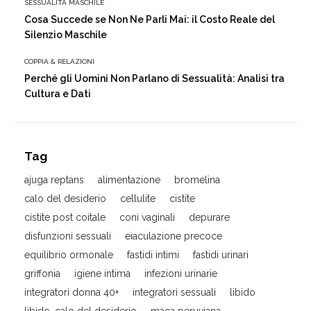
SESSUALITÀ MASCHILE
Cosa Succede se Non Ne Parli Mai: il Costo Reale del
Silenzio Maschile
COPPIA & RELAZIONI
Perché gli Uomini Non Parlano di Sessualità: Analisi tra
Cultura e Dati
Tag
ajuga reptans
alimentazione
bromelina
calo del desiderio
cellulite
cistite
cistite post coitale
coni vaginali
depurare
disfunzioni sessuali
eiaculazione precoce
equilibrio ormonale
fastidi intimi
fastidi urinari
griffonia
igiene intima
infezioni urinarie
integratori donna 40+
integratori sessuali
libido