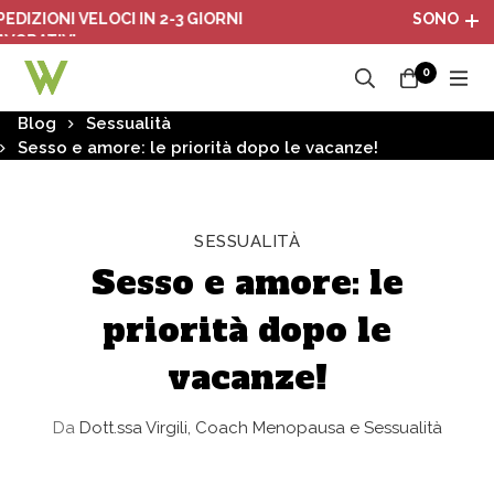
ZIONI VELOCI IN 2-3 GIORNI
SONO ATTIVI I
ATIVI
0
Blog
Sessualità
Sesso e amore: le priorità dopo le vacanze!
SESSUALITÀ
Sesso e amore: le
priorità dopo le
vacanze!
Da
Dott.ssa Virgili, Coach Menopausa e Sessualità