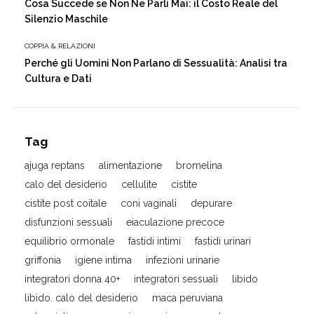
Cosa Succede se Non Ne Parli Mai: il Costo Reale del
Silenzio Maschile
COPPIA & RELAZIONI
Perché gli Uomini Non Parlano di Sessualità: Analisi tra
Cultura e Dati
Tag
ajuga reptans
alimentazione
bromelina
calo del desiderio
cellulite
cistite
cistite post coitale
coni vaginali
depurare
disfunzioni sessuali
eiaculazione precoce
equilibrio ormonale
fastidi intimi
fastidi urinari
griffonia
igiene intima
infezioni urinarie
integratori donna 40+
integratori sessuali
libido
libido. calo del desiderio
maca peruviana