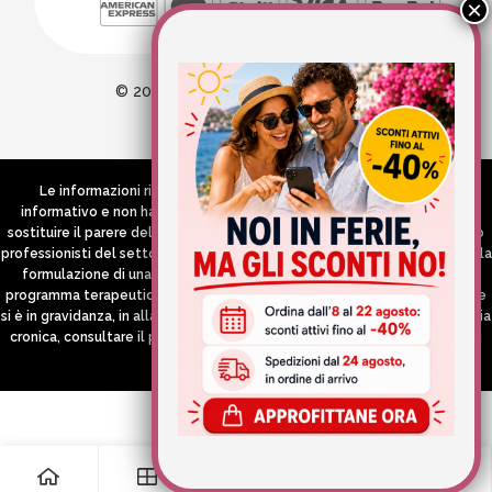
© 2026 Wellvit All Rights Reserved
Credits:
Aries comunica
Le informazioni riportate nel Sito hanno esclusivamente scopo
informativo e non hanno in alcun modo né la pretesa né l’obiettivo di
sostituire il parere del medico e/o specialista, di altri operatori sanitari o
professionisti del settore che devono in ogni caso essere contattati per la
formulazione di una diagnosi o l’indicazione di un eventuale corretto
programma terapeutico e/o dietetico e/o di integrazione alimentare. Se
si è in gravidanza, in allattamento o si stanno assumendo farmaci in terapia
cronica, consultare il proprio medico curante prima di assumere qualsiasi
integratore.
0
0