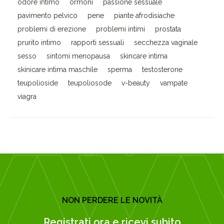
odore intimo
ormoni
passione sessuale
pavimento pelvico
pene
piante afrodisiache
problemi di erezione
problemi intimi
prostata
prurito intimo
rapporti sessuali
secchezza vaginale
sesso
sintomi menopausa
skincare intima
skinicare intima maschile
sperma
testosterone
teupolioside
teupoliosode
v-beauty
vampate
viagra
NON PERDERE LE NOVITÀ
Registrati ora e ricevi subito