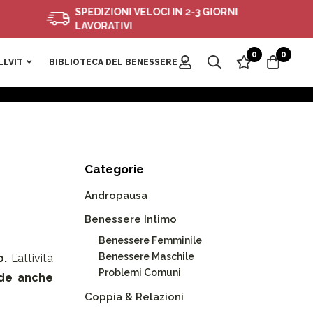
SPEDIZIONI VELOCI IN 2-3 GIORNI
LAVORATIVI
0
0
LLVIT
BIBLIOTECA DEL BENESSERE
Categorie
Andropausa
Benessere Intimo
Benessere Femminile
Benessere Maschile
o
.
L’attività
Problemi Comuni
nde anche
Coppia & Relazioni