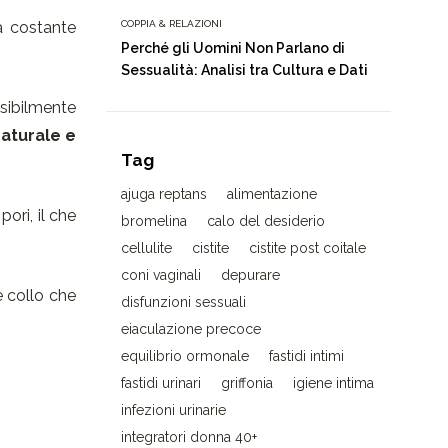
ra costante
COPPIA & RELAZIONI
Perché gli Uomini Non Parlano di
Sessualità: Analisi tra Cultura e Dati
sibilmente
naturale e
Tag
ajuga reptans
alimentazione
ori, il che
bromelina
calo del desiderio
cellulite
cistite
cistite post coitale
coni vaginali
depurare
e collo che
disfunzioni sessuali
eiaculazione precoce
equilibrio ormonale
fastidi intimi
fastidi urinari
griffonia
igiene intima
infezioni urinarie
integratori donna 40+