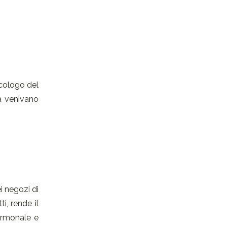
icologo del
a venivano
i negozi di
tti, rende il
ormonale e