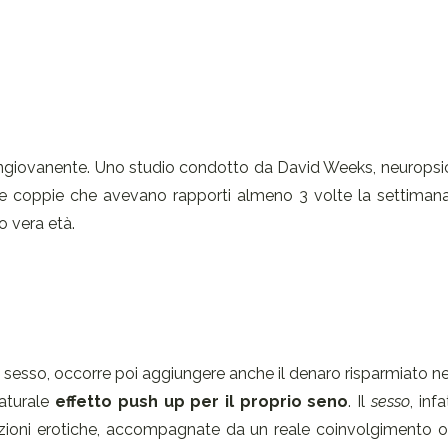
o ringiovanente. Uno studio condotto da David Weeks, neurops
le coppie che avevano rapporti almeno 3 volte la settiman
o vera età.
 dal sesso, occorre poi aggiungere anche il denaro risparmiato ne
naturale
effetto push up per il proprio seno
. Il
sesso
, infa
lazioni erotiche, accompagnate da un reale coinvolgimento 