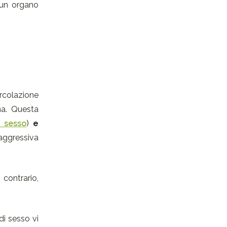
i un organo
rcolazione
na. Questa
 sesso
)
e
aggressiva
contrario,
di sesso vi