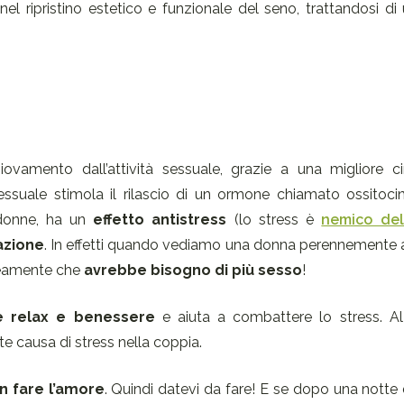
el ripristino estetico e funzionale del seno, trattandosi d
iovamento dall’attività sessuale, grazie a una migliore ci
essuale stimola il rilascio di un ormone chiamato ossitoci
 donne, ha un
effetto antistress
(lo stress è
nemico del
zazione
. In effetti quando vediamo una donna perennemente 
neamente che
avrebbe bisogno di più sesso
!
e relax e benessere
e aiuta a combattere lo stress. Al 
e causa di stress nella coppia.
n fare l’amore
. Quindi datevi da fare! E se dopo una notte 