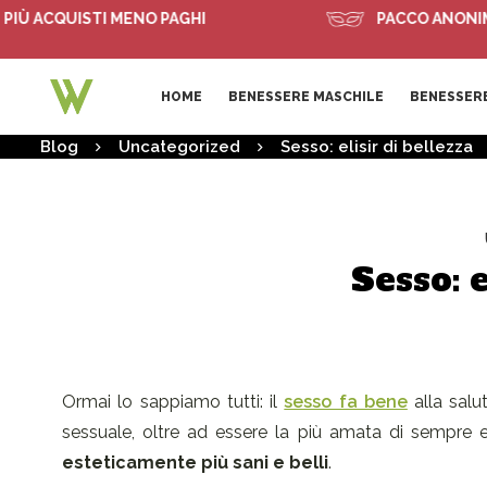
 ACQUISTI MENO PAGHI
PACCO ANONIMO
HOME
BENESSERE MASCHILE
BENESSERE
Blog
Uncategorized
Sesso: elisir di bellezza
Sesso: e
Ormai lo sappiamo tutti: il
sesso fa bene
alla salu
sessuale, oltre ad essere la più amata di sempre
esteticamente più sani e belli
.