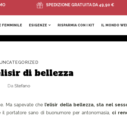
SPEDIZIONE GRATUITA DA 49,90 €
 FEMMINILE
ESIGENZE
RISPARMIA CON I KIT
IL MONDO WE
UNCATEGORIZED
lisir di bellezza
Da
Stefano
te. Ma sapevate che
l’elisir della bellezza, sta nel sess
 e il portatore sano di buonumore per antonomasia,
ci re