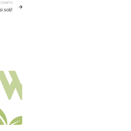
CCANTO
i soli!