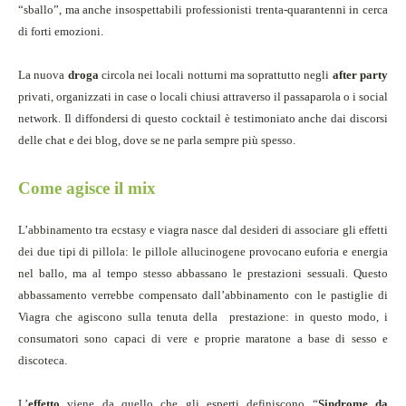
“sballo”, ma anche insospettabili professionisti trenta-quarantenni in cerca
di forti emozioni.
La nuova
droga
circola nei locali notturni ma soprattutto negli
after party
privati, organizzati in case o locali chiusi attraverso il passaparola o i social
network. Il diffondersi di questo cocktail è testimoniato anche dai discorsi
delle chat e dei blog, dove se ne parla sempre più spesso.
Come agisce il mix
L’abbinamento tra ecstasy e viagra nasce dal desideri di associare gli effetti
dei due tipi di pillola: le pillole allucinogene provocano euforia e energia
nel ballo, ma al tempo stesso abbassano le prestazioni sessuali. Questo
abbassamento verrebbe compensato dall’abbinamento con le pastiglie di
Viagra che agiscono sulla tenuta della
prestazione: in questo modo, i
consumatori sono capaci di vere e proprie maratone a base di sesso e
discoteca.
L’
effetto
viene da quello che gli esperti definiscono “
Sindrome da