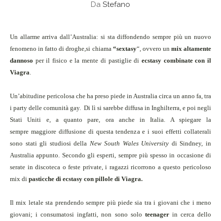
Da
Stefano
Un allarme arriva dall’Australia: si sta diffondendo sempre più un nuovo
fenomeno in fatto di droghe,si chiama
“
sextasy
“, ovvero un
mix altamente
dannoso
per il fisico e la mente di pastiglie di
ecstasy combinate con il
Viagra
.
Un’abitudine pericolosa che ha preso piede in Australia circa un anno fa, tra
i party delle comunità gay.
Di lì si sarebbe diffusa in Inghilterra, e poi negli
Stati Uniti e, a quanto pare, ora anche in Italia. A spiegare la
sempre maggiore diffusione di questa tendenza e i suoi effetti collaterali
sono stati gli studiosi della
New South Wales University
di Sindney, in
Australia appunto. Secondo gli esperti, sempre più spesso in occasione di
serate in discoteca o feste private, i ragazzi ricorrono a questo pericoloso
mix di
pasticche di ecstasy con pillole di Viagra.
Il mix letale sta prendendo sempre più piede sia
tra i giovani che i meno
giovani
;
i consumatosi ingfatti, non sono solo
teenager
in cerca dello