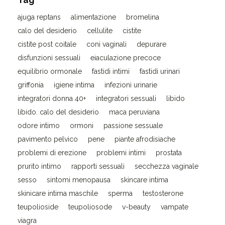
Tag
ajuga reptans
alimentazione
bromelina
calo del desiderio
cellulite
cistite
cistite post coitale
coni vaginali
depurare
disfunzioni sessuali
eiaculazione precoce
equilibrio ormonale
fastidi intimi
fastidi urinari
griffonia
igiene intima
infezioni urinarie
integratori donna 40+
integratori sessuali
libido
libido. calo del desiderio
maca peruviana
odore intimo
ormoni
passione sessuale
pavimento pelvico
pene
piante afrodisiache
problemi di erezione
problemi intimi
prostata
prurito intimo
rapporti sessuali
secchezza vaginale
sesso
sintomi menopausa
skincare intima
skinicare intima maschile
sperma
testosterone
teupolioside
teupoliosode
v-beauty
vampate
viagra