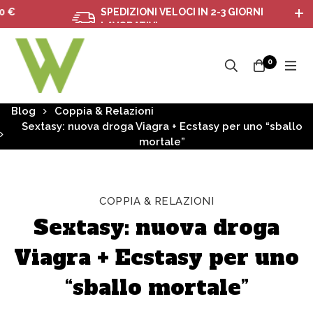
SPEDIZIONI VELOCI IN 2-3 GIORNI
LAVORATIVI
0
Blog
Coppia & Relazioni
Sextasy: nuova droga Viagra + Ecstasy per uno “sballo
mortale”
COPPIA & RELAZIONI
Sextasy: nuova droga
Viagra + Ecstasy per uno
“sballo mortale”