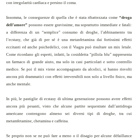
con irregolarità cardiaca e persino il coma.
Insomma, le conseguenze di quella che è stata ribattezzata come
“droga
dell’amore”
possono essere gravissime, ma soprattutto immediate e fatali:
a differenza di un “semplice” consumo di droghe, l’abbinamento tra
l’ecstasy, che già di per sé è una metanfetamina dai fortissimi effetti
eccitanti ed anche psichedelici, con il Viagra può risultare un mix letale.
Come ricordano gli esperti, infatti, la cosiddetta “pillola blu” rappresenta
un farmaco di grande aiuto, ma solo in casi particolari e sotto controllo
medico. Se poi il mix viene accompagnato da alcolici, si hanno risvolti
ancora più drammatici con effetti irreversibili non solo a livello fisico, ma
anche mentale.
In più, le pastiglie di ecstasy di ultima generazione possono avere effetti
ancora più pesanti, visto che alcune partite sequestrate dall’antidroga
americane contengono almeno sei diversi tipi di droghe, tra cui
metamfetamine, chetamina e caffeina.
Se proprio non se ne può fare a meno o il disagio per alcune défaillance