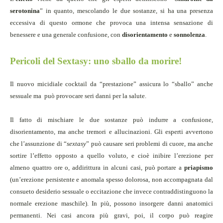
serotonina
” in quanto, mescolando le due sostanze, si ha una presenza
eccessiva di questo ormone che provoca una intensa sensazione di
benessere e una generale confusione, con
disorientamento
e
sonnolenza
.
Pericoli del Sextasy: uno sballo da morire!
Il nuovo micidiale cocktail da “prestazione” assicura lo “sballo” anche
sessuale ma
può provocare seri danni per la salute.
Il fatto di mischiare le due sostanze può indurre a confusione,
disorientamento, ma anche tremori e allucinazioni. Gli esperti avvertono
che l’assunzione di “
sextasy
” può causare seri problemi di cuore, ma anche
sortire l’effetto opposto a quello voluto, e cioè inibire l’erezione per
almeno quattro ore o, addirittura in alcuni casi, può portare a
priapismo
(un’erezione persistente e anomala spesso dolorosa, non accompagnata dal
consueto desiderio sessuale o eccitazione che invece contraddistinguono la
normale erezione maschile). In più, possono insorgere danni anatomici
permanenti. Nei casi ancora più gravi, poi, il corpo può reagire