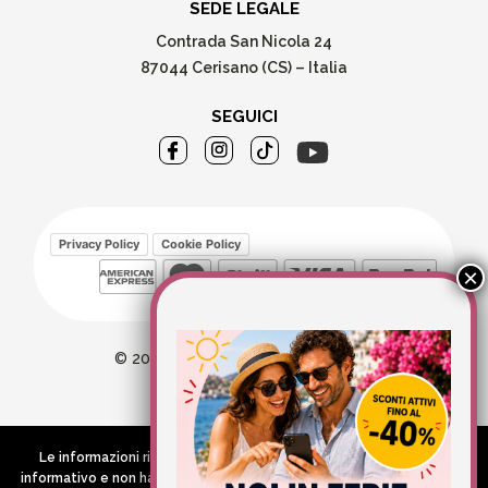
SEDE LEGALE
Contrada San Nicola 24
87044 Cerisano (CS) – Italia
SEGUICI
Privacy Policy
Cookie Policy
© 2026 Wellvit All Rights Reserved
Credits:
Aries comunica
Le informazioni riportate nel Sito hanno esclusivamente scopo
informativo e non hanno in alcun modo né la pretesa né l’obiettivo di