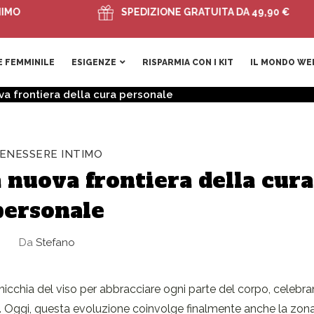
SPEDIZIONE GRATUITA DA 49,90 €
 FEMMINILE
ESIGENZE
RISPARMIA CON I KIT
IL MONDO WE
ova frontiera della cura personale
ENESSERE INTIMO
a nuova frontiera della cura
personale
Da
Stefano
a nicchia del viso per abbracciare ogni parte del corpo, celebra
oni. Oggi, questa evoluzione coinvolge finalmente anche la zon