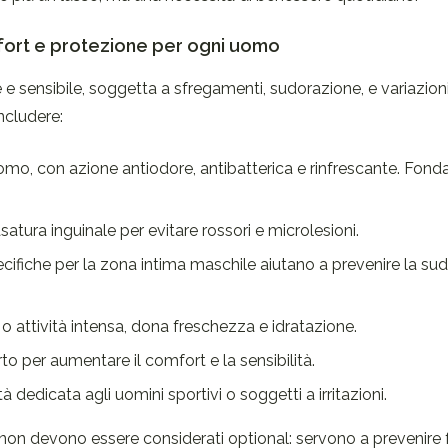
mfort e protezione per ogni uomo
 e sensibile, soggetta a sfregamenti, sudorazione, e variazioni
ncludere:
’uomo, con azione antiodore, antibatterica e rinfrescante. Fon
asatura inguinale per evitare rossori e microlesioni.
cifiche per la zona intima maschile aiutano a prevenire la su
 o attività intensa, dona freschezza e idratazione.
to per aumentare il comfort e la sensibilità.
tà dedicata agli uomini sportivi o soggetti a irritazioni.
 non devono essere considerati optional: servono a prevenire f