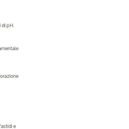
 di pH.
damentale
dorazione
astidi e