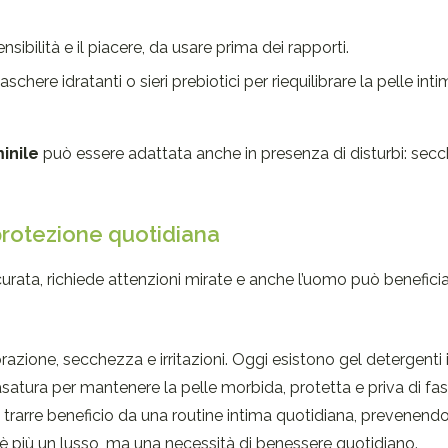
sensibilità e il piacere, da usare prima dei rapporti.
aschere idratanti o sieri prebiotici per riequilibrare la pelle in
inile
può essere adattata anche in presenza di disturbi: sec
protezione quotidiana
urata, richiede attenzioni mirate e anche l’uomo può beneficia
razione, secchezza e irritazioni. Oggi esistono gel detergenti 
asatura per mantenere la pelle morbida, protetta e priva di fast
 trarre beneficio da una routine intima quotidiana, prevenendo
è più un lusso, ma una necessità di benessere quotidiano.