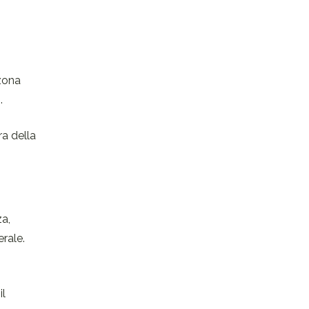
 zona
.
ra della
a,
rale.
il