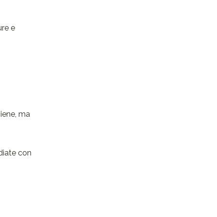
ure e
giene, ma
udiate con