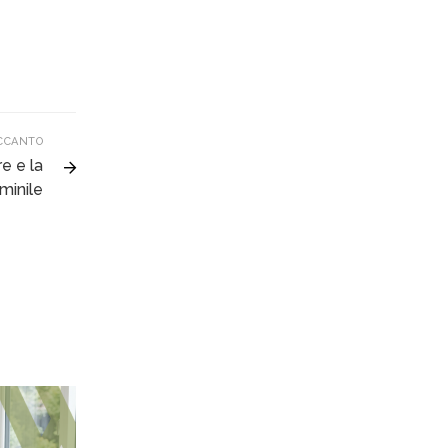
CCANTO
re e la
minile