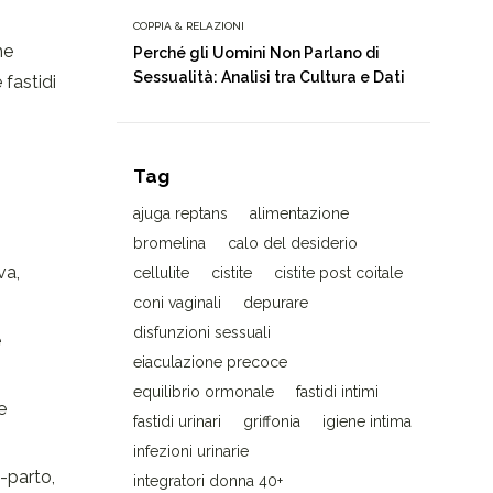
COPPIA & RELAZIONI
me
Perché gli Uomini Non Parlano di
Sessualità: Analisi tra Cultura e Dati
 fastidi
Tag
ajuga reptans
alimentazione
bromelina
calo del desiderio
va,
cellulite
cistite
cistite post coitale
coni vaginali
depurare
disfunzioni sessuali
e
eiaculazione precoce
equilibrio ormonale
fastidi intimi
e
fastidi urinari
griffonia
igiene intima
infezioni urinarie
t-parto,
integratori donna 40+