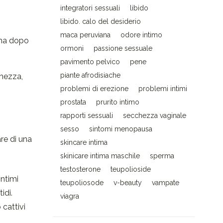
integratori sessuali
libido
libido. calo del desiderio
maca peruviana
odore intimo
tima dopo
ormoni
passione sessuale
pavimento pelvico
pene
piante afrodisiache
chezza,
problemi di erezione
problemi intimi
prostata
prurito intimo
rapporti sessuali
secchezza vaginale
sesso
sintomi menopausa
re di una
skincare intima
skinicare intima maschile
sperma
testosterone
teupolioside
intimi
teupoliosode
v-beauty
vampate
idi.
viagra
 cattivi