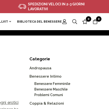
SPEDIZIONI VELOCI IN 2-3 GIORNI
LAVORATIVI
0
0
LLVIT
BIBLIOTECA DEL BENESSERE
Categorie
Andropausa
Benessere Intimo
Benessere Femminile
Benessere Maschile
Problemi Comuni
gni erotici
Coppia & Relazioni