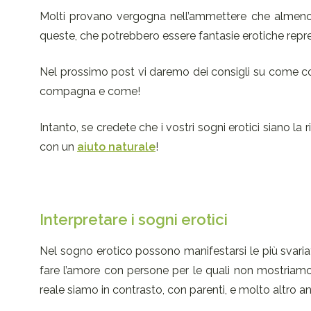
Molti provano vergogna nell’ammettere che almeno un
queste, che potrebbero essere fantasie erotiche repres
Nel prossimo post vi daremo dei consigli su come co
compagna e come!
Intanto, se credete che i vostri sogni erotici siano la
con un
aiuto naturale
!
Interpretare i sogni erotici
Nel sogno erotico possono manifestarsi le più svariat
fare l’amore con persone per le quali non mostriamo 
reale siamo in contrasto, con parenti, e molto altro a