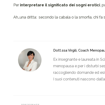
Per
interpretare il significato dei sogni erotici
, p
Ah…una dritta: secondo la cabala o la smorfia, chi fa s
Dott.ssa Virgili, Coach Menopa
Ex insegnante e laureata in Sc
menopausa e per i disturbi sess
raccogliendo domande ed esige
I suoi contenuti nascono dall’