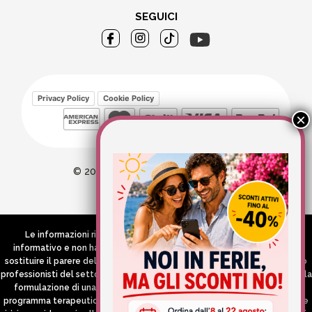
SEGUICI
Privacy Policy
Cookie Policy
© 2026 Wellvit All Rights Reserved
Credits:
Aries comunica
Le informazioni riportate nel Sito hanno esclusivamente scopo
informativo e non hanno in alcun modo né la pretesa né l’obiettivo di
sostituire il parere del medico e/o specialista, di altri operatori sanitari o
professionisti del settore che devono in ogni caso essere contattati per la
formulazione di una diagnosi o l’indicazione di un eventuale corretto
programma terapeutico e/o dietetico e/o di integrazione alimentare. Se