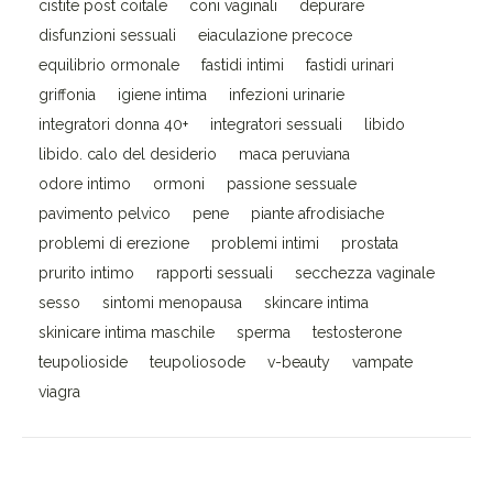
cistite post coitale
coni vaginali
depurare
disfunzioni sessuali
eiaculazione precoce
equilibrio ormonale
fastidi intimi
fastidi urinari
griffonia
igiene intima
infezioni urinarie
integratori donna 40+
integratori sessuali
libido
libido. calo del desiderio
maca peruviana
odore intimo
ormoni
passione sessuale
pavimento pelvico
pene
piante afrodisiache
problemi di erezione
problemi intimi
prostata
prurito intimo
rapporti sessuali
secchezza vaginale
sesso
sintomi menopausa
skincare intima
skinicare intima maschile
sperma
testosterone
teupolioside
teupoliosode
v-beauty
vampate
viagra