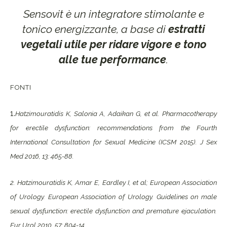
Sensovit è un integratore stimolante e
tonico energizzante, a base di
estratti
vegetali
utile per ridare vigore e tono
alle tue performance
.
FONTI
1.
Hatzimouratidis K, Salonia A, Adaikan G, et al. Pharmacotherapy
for erectile dysfunction: recommendations from the Fourth
International Consultation for Sexual Medicine (ICSM 2015). J Sex
Med 2016, 13: 465-88.
2. Hatzimouratidis K, Amar E, Eardley I, et al; European Association
of Urology. European Association of Urology. Guidelines on male
sexual dysfunction: erectile dysfunction and premature ejaculation.
Eur Urol 2010, 57: 804-14