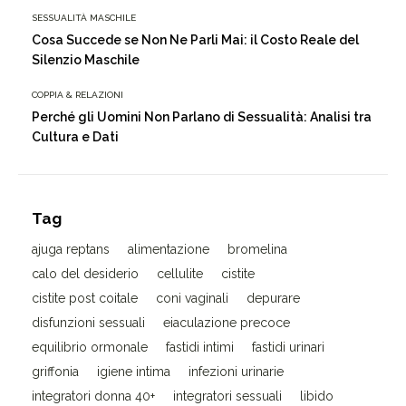
SESSUALITÀ MASCHILE
Cosa Succede se Non Ne Parli Mai: il Costo Reale del
Silenzio Maschile
COPPIA & RELAZIONI
Perché gli Uomini Non Parlano di Sessualità: Analisi tra
Cultura e Dati
Tag
ajuga reptans
alimentazione
bromelina
calo del desiderio
cellulite
cistite
cistite post coitale
coni vaginali
depurare
disfunzioni sessuali
eiaculazione precoce
equilibrio ormonale
fastidi intimi
fastidi urinari
griffonia
igiene intima
infezioni urinarie
integratori donna 40+
integratori sessuali
libido