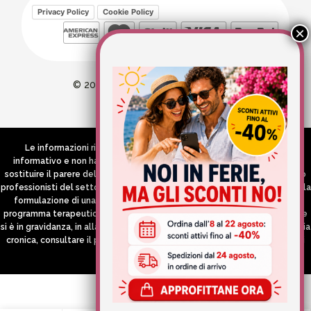
Privacy Policy
Cookie Policy
© 2026 Wellvit All Rights Reserved
Credits:
Aries comunica
Le informazioni riportate nel Sito hanno esclusivamente scopo
informativo e non hanno in alcun modo né la pretesa né l’obiettivo di
sostituire il parere del medico e/o specialista, di altri operatori sanitari o
professionisti del settore che devono in ogni caso essere contattati per la
formulazione di una diagnosi o l’indicazione di un eventuale corretto
programma terapeutico e/o dietetico e/o di integrazione alimentare. Se
si è in gravidanza, in allattamento o si stanno assumendo farmaci in terapia
cronica, consultare il proprio medico curante prima di assumere qualsiasi
integratore.