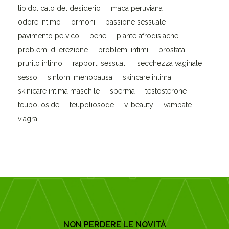
libido. calo del desiderio
maca peruviana
odore intimo
ormoni
passione sessuale
pavimento pelvico
pene
piante afrodisiache
problemi di erezione
problemi intimi
prostata
prurito intimo
rapporti sessuali
secchezza vaginale
sesso
sintomi menopausa
skincare intima
skinicare intima maschile
sperma
testosterone
teupolioside
teupoliosode
v-beauty
vampate
viagra
NON PERDERE LE NOVITÀ