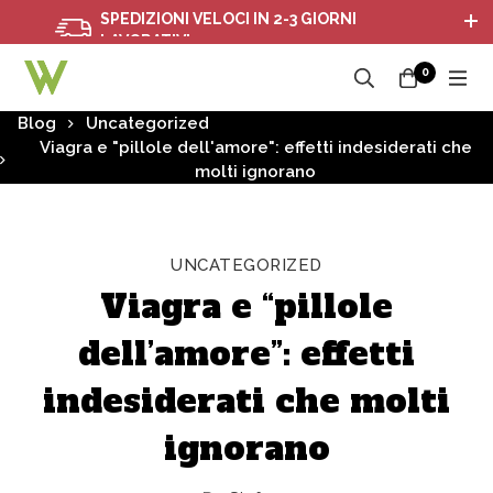
SPEDIZIONI VELOCI IN 2-3 GIORNI
SON
LAVORATIVI
0
Blog
Uncategorized
Viagra e "pillole dell'amore": effetti indesiderati che
molti ignorano
UNCATEGORIZED
Viagra e “pillole
dell’amore”: effetti
indesiderati che molti
ignorano