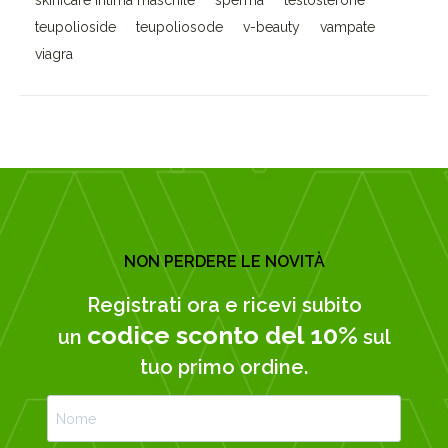
skinicare intima maschile
sperma
testosterone
teupolioside
teupoliosode
v-beauty
vampate
viagra
NON PERDERE LE NOVITÀ
Registrati ora e ricevi subito
codice sconto del 10%
un
sul
tuo primo ordine.