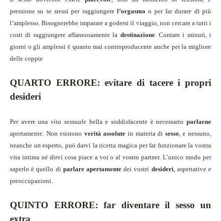
pressione su se stessi per raggiungere
l’orgasmo
o per far durare di più
l’amplesso. Bisognerebbe imparare a godersi il viaggio, non cercare a tutti i
costi di raggiungere affannosamente la
destinazione
. Contare i minuti, i
giorni o gli amplessi è quanto mai controproducente anche per la migliore
delle coppie
QUARTO ERRORE: evitare di tacere i propri
desideri
Per avere una
vita sessuale
bella e soddisfacente è necessario
parlarne
apertamente. Non esistono
verità assolute
in materia di
sesso
,
e nessuno,
neanche un esperto, può darvi la ricetta magica per far
funzionare la vostra
vita intima né dirvi cosa piace a voi o al vostro partner. L’unico modo per
saperlo è quello di
parlare apertamente
dei vostri
desideri
, aspettative e
preoccupazioni.
QUINTO ERRORE: far diventare il sesso un
extra