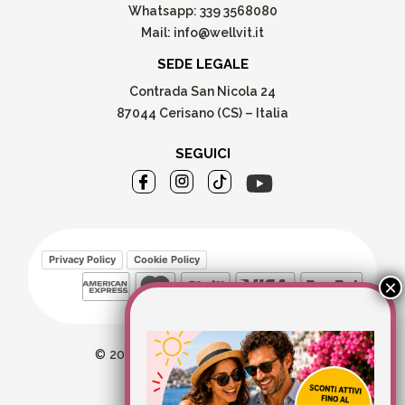
Whatsapp:
339 3568080
Mail:
info@wellvit.it
SEDE LEGALE
Contrada San Nicola 24
87044 Cerisano (CS) – Italia
SEGUICI
Privacy Policy
Cookie Policy
© 2026 Wellvit All Rights Reserved
Credits:
Aries comunica