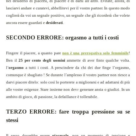
nel desiderio di piacersi, di piacere e di darsi all’altro. Evitate, allora, di
lasciarvi andare e curatevi, abbellitevi per il vostro partner. In questo modo
coglierà da voi un segnale positivo, un segnale che gli ricorderà che volete
ancora essere guardati e
desiderati
.
SECONDO ERRORE: orgasmo a tutti i costi
Fingere il piacere, a quanto pare
non è una prerogativa solo femminile
!
Ben il
25 per cento degli uomini
ammette di aver finto qualche volta.
l’
orgasmo
a tutti i costi. A prescindere da chi dei due finge l’orgasmo,
comunque è sbagliato !
Se durante l’amplesso il vostro partner non riesce a
darvi piacere ditelo: solo così lo porterete a migliorarsi e ad adattarsi di più
alle vostre esigenze.
Stare insieme non deve generare ansia o giudizi. In un
ambito di gioco, di passione, la defaillance è tollerabile.
TERZO ERRORE: fare troppa pressione su se
stessi
Il sesso dovrebbe essere
piacevole
, non un momento di tensione e