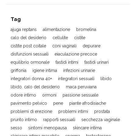
Tag
ajuga reptans
alimentazione
bromelina
calo del desiderio
cellulite
cistite
cistite post coitale
coni vaginali
depurare
disfunzioni sessuali
eiaculazione precoce
equilibrio ormonale
fastidi intimi
fastidi urinari
griffonia
igiene intima
infezioni urinarie
integratori donna 40+
integratori sessuali
libido
libido. calo del desiderio
maca peruviana
odore intimo
ormoni
passione sessuale
pavimento pelvico
pene
piante afrodisiache
problemi di erezione
problemi intimi
prostata
prurito intimo
rapporti sessuali
secchezza vaginale
sesso
sintomi menopausa
skincare intima