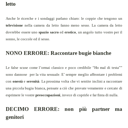
letto
Anche le ricerche e i sondaggi parlano chiaro: le coppie che tengono un
televisione
nella camera da letto fanno meno sesso.
La camera da letto
dovrebbe essere uno
spazio sacro
ed
erotico
, un angolo tutto vostro per il
sonno, le coccole ed il sesso.
NONO ERRORE:
Raccontare bugie bianche
Le false scuse come l’ormai classico e poco credibile “Ho mal di testa””
sono dannose
per la vita sessuale. E’ sempre meglio affrontare i problemi
con
onestà
e
serenità
. La prossima volta che vi sentite inclini a raccontare
una piccola bugia bianca, pensate a ciò che provate veramente e cercate di
esprimere le vostre
preoccupazioni
, invece di coprirle e far finta di nulla.
DECIMO ERRORE: non più partner ma
genitori