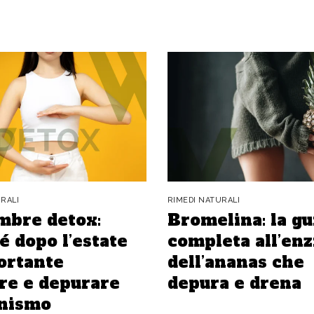
URALI
RIMEDI NATURALI
mbre detox:
Bromelina: la gu
é dopo l’estate
completa all’en
ortante
dell’ananas che
re e depurare
depura e drena
anismo