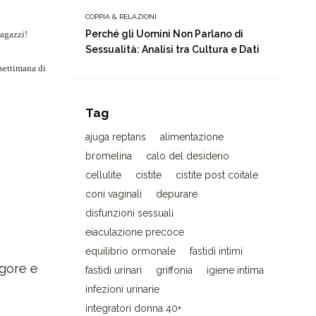
COPPIA & RELAZIONI
Perché gli Uomini Non Parlano di
ragazzi!
Sessualità: Analisi tra Cultura e Dati
 settimana di
Tag
ajuga reptans
alimentazione
bromelina
calo del desiderio
cellulite
cistite
cistite post coitale
coni vaginali
depurare
disfunzioni sessuali
eiaculazione precoce
equilibrio ormonale
fastidi intimi
igore e
fastidi urinari
griffonia
igiene intima
infezioni urinarie
integratori donna 40+