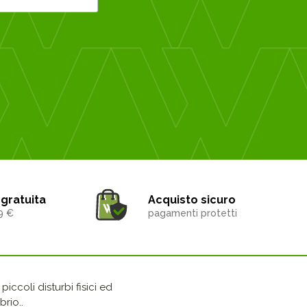
gratuita
Acquisto sicuro
9 €
pagamenti protetti
iccoli disturbi fisici ed
rio..