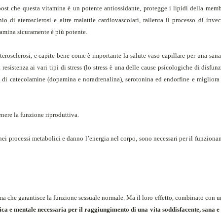
post che questa vitamina è un potente antiossidante, protegge i lipidi della memb
chio di aterosclerosi e altre malattie cardiovascolari, rallenta il processo di inv
itamina sicuramente è più potente.
aterosclerosi, e capite bene come è importante la salute vaso-capillare per una sana
istenza ai vari tipi di stress (lo stress è una delle cause psicologiche di disfunz
sso di catecolamine (dopamina e noradrenalina), serotonina ed endorfine e migliora
nere la funzione riproduttiva.
nei processi metabolici e danno l’energia nel corpo, sono necessari per il funzion
a che garantisce la funzione sessuale normale. Ma il loro effetto, combinato con un
sica e mentale necessaria per il raggiungimento di una vita soddisfacente, sana e 