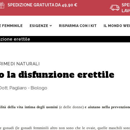
EDIZIONE GRATUITA DA 49,90 €
SPEDIZIONI
LAVORATIV
 FEMMINILE
ESIGENZE
RISPARMIA CON I KIT
IL MONDO WE
zione erettile
RIMEDI NATURALI
 la disfunzione erettile
ott. Pagliaro - Biologo
alità della vita intima degli uomini
(e delle donne)
e aiutano nella prevenzione
le gonadi (
le gonadi femminili altro non sono che le ovaie, quelle maschili so