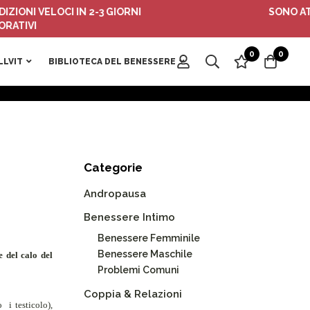
 VELOCI IN 2-3 GIORNI
SONO ATTIVI I
I
0
0
LLVIT
BIBLIOTECA DEL BENESSERE
Categorie
Andropausa
Benessere Intimo
Benessere Femminile
Benessere Maschile
 del calo del
Problemi Comuni
Coppia & Relazioni
no
i testicolo)
,