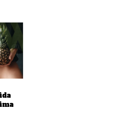
ida
zima