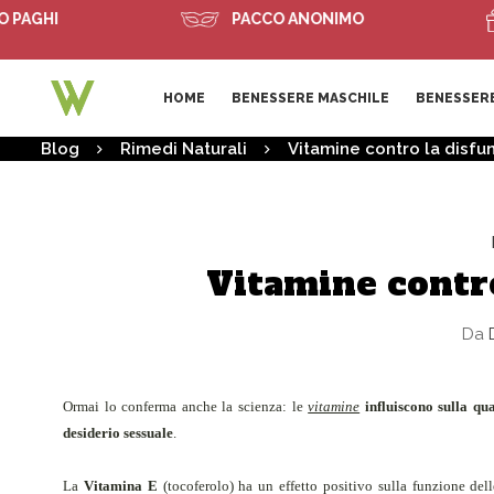
I
PACCO ANONIMO
SP
HOME
BENESSERE MASCHILE
BENESSERE
Blog
Rimedi Naturali
Vitamine contro la disfun
Vitamine contro
Da
D
Ormai lo conferma anche la scienza: le
vitamine
influiscono sulla qu
desiderio sessuale
.
La
Vitamina E
(tocoferolo) ha un effetto positivo sulla funzione del