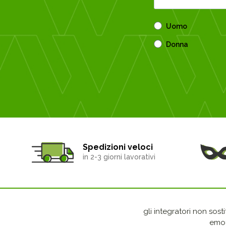
Uomo
Donna
Spedizioni veloci
in 2-3 giorni lavorativi
gli integratori non sost
emot