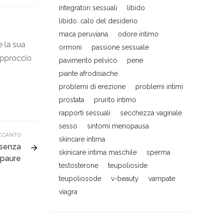
integratori sessuali
libido
libido. calo del desiderio
maca peruviana
odore intimo
e la sua
ormoni
passione sessuale
’approccio
pavimento pelvico
pene
piante afrodisiache
problemi di erezione
problemi intimi
prostata
prurito intimo
rapporti sessuali
secchezza vaginale
sesso
sintomi menopausa
CCANTO
skincare intima
 senza
skinicare intima maschile
sperma
paure
testosterone
teupolioside
teupoliosode
v-beauty
vampate
viagra