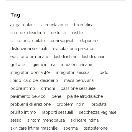
Tag
ajuga reptans
alimentazione
bromelina
calo del desiderio
cellulite
cistite
cistite post coitale
coni vaginali
depurare
disfunzioni sessuali
eiaculazione precoce
equilibrio ormonale
fastidi intimi
fastidi urinari
griffonia
igiene intima
infezioni urinarie
integratori donna 40+
integratori sessuali
libido
libido. calo del desiderio
maca peruviana
odore intimo
ormoni
passione sessuale
pavimento pelvico
pene
piante afrodisiache
problemi di erezione
problemi intimi
prostata
prurito intimo
rapporti sessuali
secchezza vaginale
sesso
sintomi menopausa
skincare intima
skinicare intima maschile
sperma
testosterone