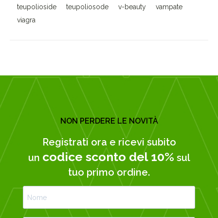
teupolioside
teupoliosode
v-beauty
vampate
viagra
NON PERDERE LE NOVITÀ
Registrati ora e ricevi subito
codice sconto del 10%
un
sul
tuo primo ordine.