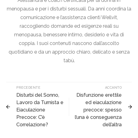
Alessandra è coach certificata per la donna in
menopausa e per i disturbi sessuali. Da anni coordina la
comunicazione e l’assistenza clienti Wellvit,
raccogliendo domande ed esigenze reali su
menopausa, benessere intimo, desiderio e vita di
coppia. I suoi contenuti nascono dall’ascolto
quotidiano e da un approccio chiaro, delicato e senza
tabù.
PRECEDENTE
ACCANTO
Disturbi del Sonno,
Disfunzione erettile
Lavoro da Turnista e
ed eiaculazione
Eiaculazione
precoce: spesso
Precoce: C’è
l’una è conseguenza
Correlazione?
dell’altra