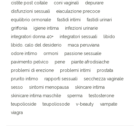
cistite post coitale
coni vaginali
depurare
disfunzioni sessuali
eiaculazione precoce
equilibrio ormonale
fastidi intimi
fastidi urinari
griffonia
igiene intima
infezioni urinarie
integratori donna 40+
integratori sessuali
libido
libido. calo del desiderio
maca peruviana
odore intimo
ormoni
passione sessuale
pavimento pelvico
pene
piante afrodisiache
problemi di erezione
problemi intimi
prostata
prurito intimo
rapporti sessuali
secchezza vaginale
sesso
sintomi menopausa
skincare intima
skinicare intima maschile
sperma
testosterone
teupolioside
teupoliosode
v-beauty
vampate
viagra