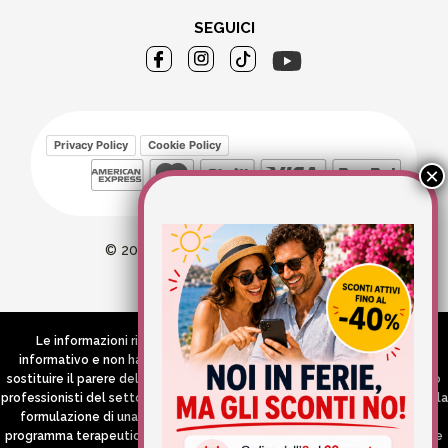
SEGUICI
Privacy Policy
Cookie Policy
© 2026 Wellvit All Rights Reserved
Credits:
Aries comunica
Le informazioni riportate nel Sito hanno esclusivamente scopo
informativo e non hanno in alcun modo né la pretesa né l’obiettivo di
sostituire il parere del medico e/o specialista, di altri operatori sanitari o
professionisti del settore che devono in ogni caso essere contattati per la
formulazione di una diagnosi o l’indicazione di un eventuale corretto
programma terapeutico e/o dietetico e/o di integrazione alimentare. Se