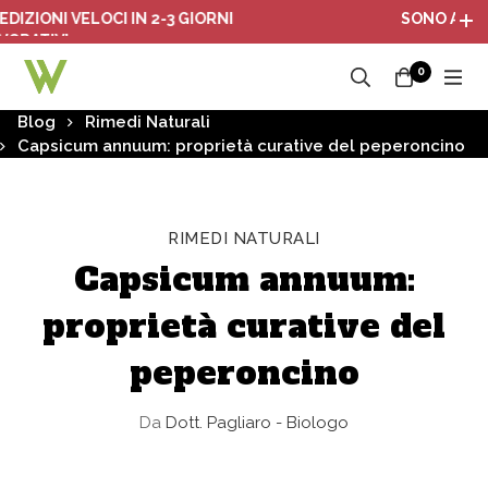
ONI VELOCI IN 2-3 GIORNI
SONO ATTIVI I P
IVI
0
Blog
Rimedi Naturali
Capsicum annuum: proprietà curative del peperoncino
RIMEDI NATURALI
Capsicum annuum:
proprietà curative del
peperoncino
Da
Dott. Pagliaro - Biologo