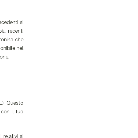
ecedenti si
iù recenti
otonina che
onibile nel
ione.
mL). Questo
 con il tuo
relativi ai