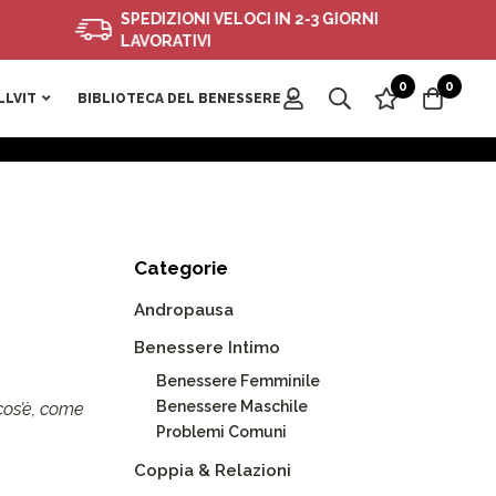
SPEDIZIONI VELOCI IN 2-3 GIORNI
LAVORATIVI
0
0
LLVIT
BIBLIOTECA DEL BENESSERE
Categorie
Andropausa
Benessere Intimo
Benessere Femminile
Benessere Maschile
cos’è, come
Problemi Comuni
Coppia & Relazioni