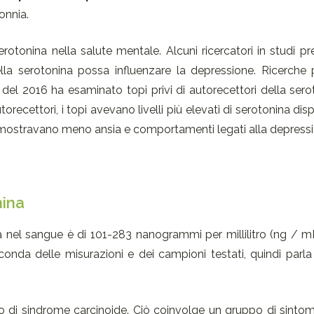
onnia.
serotonina nella salute mentale. Alcuni ricercatori in studi pr
a serotonina possa influenzare la depressione. Ricerche p
1
del 2016 ha esaminato topi privi di autorecettori della ser
orecettori, i topi avevano livelli più elevati di serotonina disp
pi mostravano meno ansia e comportamenti legati alla depress
nina
nina nel sangue è di 101-283 nanogrammi per millilitro (ng / 
onda delle misurazioni e dei campioni testati, quindi parla
o di sindrome carcinoide. Ciò coinvolge un gruppo di sintomi 