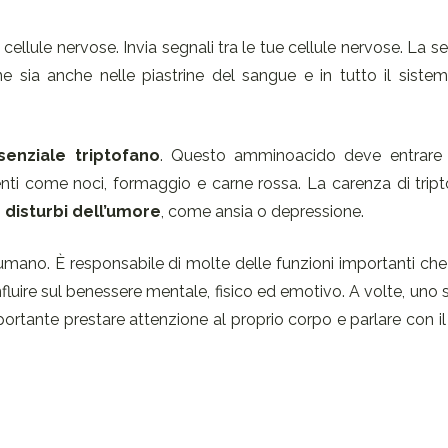
llule nervose. Invia segnali tra le tue cellule nervose. La se
e sia anche nelle piastrine del sangue e in tutto il siste
enziale triptofano
. Questo amminoacido deve entrare 
enti come noci, formaggio e carne rossa. La carenza di trip
o
disturbi dell’umore
, come ansia o depressione.
mano. È responsabile di molte delle funzioni importanti che
nfluire sul benessere mentale, fisico ed emotivo. A volte, uno sq
mportante prestare attenzione al proprio corpo e parlare con i