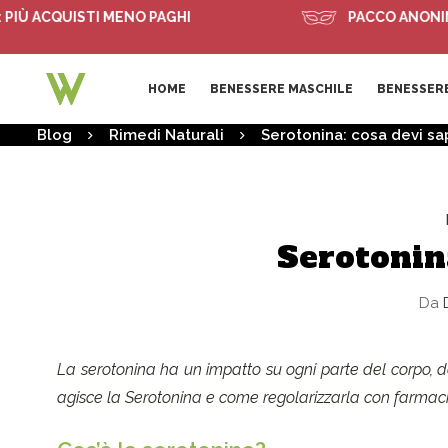
 ACQUISTI MENO PAGHI
PACCO ANONIMO
HOME
BENESSERE MASCHILE
BENESSERE
Blog
Rimedi Naturali
Serotonina: cosa devi s
Serotonina
Da
D
La serotonina ha un impatto su ogni parte del corpo, da
agisce la Serotonina e come regolarizzarla con farmac