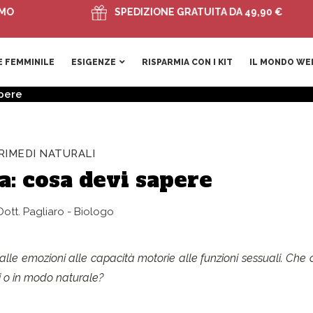
SPEDIZIONE GRATUITA DA 49,90 €
 FEMMINILE
ESIGENZE
RISPARMIA CON I KIT
IL MONDO WE
apere
RIMEDI NATURALI
: cosa devi sapere
ott. Pagliaro - Biologo
lle emozioni alle capacità motorie alle funzioni sessuali. Che 
i o in modo naturale?