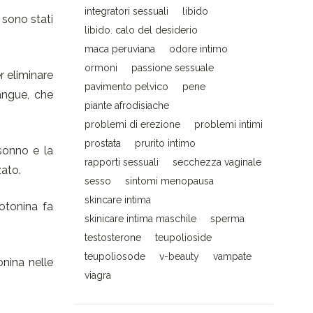
integratori sessuali
libido
a sono stati
libido. calo del desiderio
maca peruviana
odore intimo
ormoni
passione sessuale
r eliminare
pavimento pelvico
pene
angue, che
piante afrodisiache
problemi di erezione
problemi intimi
prostata
prurito intimo
 sonno e la
rapporti sessuali
secchezza vaginale
zato.
sesso
sintomi menopausa
skincare intima
rotonina fa
skinicare intima maschile
sperma
testosterone
teupolioside
teupoliosode
v-beauty
vampate
onina nelle
viagra