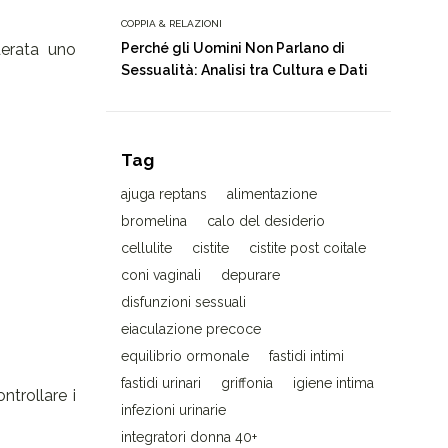
COPPIA & RELAZIONI
derata uno
Perché gli Uomini Non Parlano di
Sessualità: Analisi tra Cultura e Dati
Tag
ajuga reptans
alimentazione
bromelina
calo del desiderio
cellulite
cistite
cistite post coitale
coni vaginali
depurare
disfunzioni sessuali
eiaculazione precoce
equilibrio ormonale
fastidi intimi
fastidi urinari
griffonia
igiene intima
ntrollare i
infezioni urinarie
integratori donna 40+