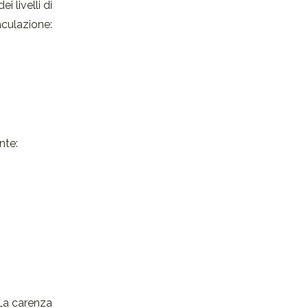
 livelli di
culazione:
nte:
 La carenza