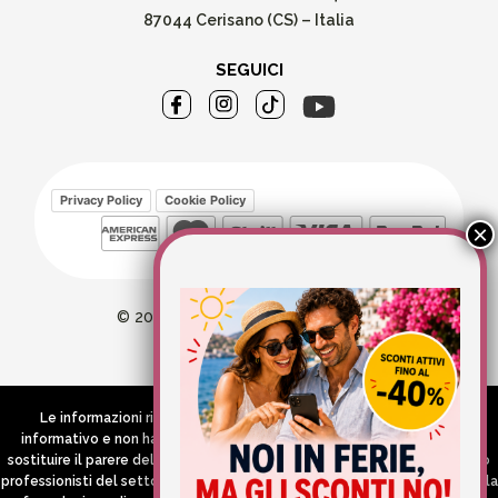
87044 Cerisano (CS) – Italia
SEGUICI
Privacy Policy
Cookie Policy
© 2026 Wellvit All Rights Reserved
Credits:
Aries comunica
Le informazioni riportate nel Sito hanno esclusivamente scopo
informativo e non hanno in alcun modo né la pretesa né l’obiettivo di
sostituire il parere del medico e/o specialista, di altri operatori sanitari o
professionisti del settore che devono in ogni caso essere contattati per la