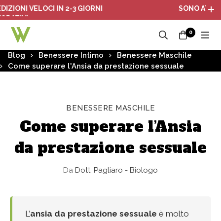
 VELOCI IN 2-3 GIORNI
SONO ATTIVI I PAC
I
0
Blog
Benessere Intimo
Benessere Maschile
Come superare l'Ansia da prestazione sessuale
BENESSERE MASCHILE
Come superare l’Ansia
da prestazione sessuale
Da
Dott. Pagliaro - Biologo
L’
ansia da prestazione sessuale
è molto