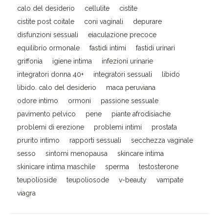
calo del desiderio
cellulite
cistite
cistite post coitale
coni vaginali
depurare
disfunzioni sessuali
eiaculazione precoce
equilibrio ormonale
fastidi intimi
fastidi urinari
griffonia
igiene intima
infezioni urinarie
integratori donna 40+
integratori sessuali
libido
libido. calo del desiderio
maca peruviana
odore intimo
ormoni
passione sessuale
pavimento pelvico
pene
piante afrodisiache
problemi di erezione
problemi intimi
prostata
prurito intimo
rapporti sessuali
secchezza vaginale
sesso
sintomi menopausa
skincare intima
skinicare intima maschile
sperma
testosterone
teupolioside
teupoliosode
v-beauty
vampate
viagra