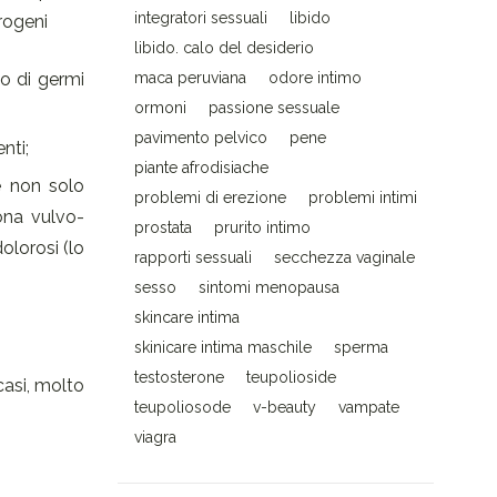
integratori sessuali
libido
trogeni
libido. calo del desiderio
po di germi
maca peruviana
odore intimo
ormoni
passione sessuale
pavimento pelvico
pene
nti;
piante afrodisiache
te non solo
problemi di erezione
problemi intimi
ona vulvo-
prostata
prurito intimo
olorosi (lo
rapporti sessuali
secchezza vaginale
sesso
sintomi menopausa
skincare intima
skinicare intima maschile
sperma
testosterone
teupolioside
casi, molto
teupoliosode
v-beauty
vampate
viagra