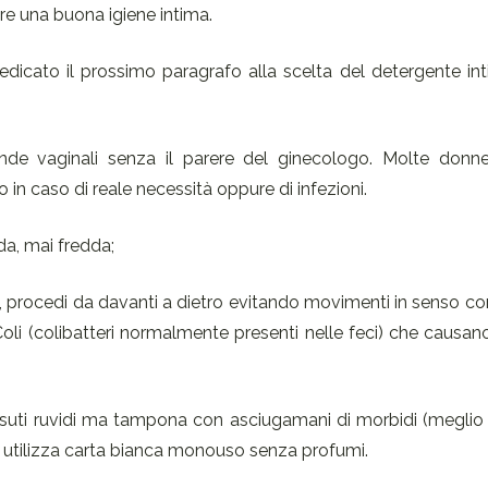
ire una buona igiene intima.
dicato il prossimo paragrafo alla scelta del detergente int
de vaginali senza il parere del ginecologo. Molte donn
 in caso di reale necessità oppure di infezioni.
da, mai fredda;
, procedi da davanti a dietro evitando movimenti in senso co
i (colibatteri normalmente presenti nelle feci) che causano
uti ruvidi ma tampona con asciugamani di morbidi (meglio se
 utilizza carta bianca monouso senza profumi.