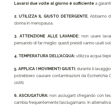
Lavarsi due volte al giorno è sufficiente
a garant
2. UTILIZZA IL GIUSTO DETERGENTE
. Abbiamo de
donna in menopausa.
3. ATTENZIONE ALLE LAVANDE:
non usare lavan
pensando di far meglio: questi presidi vanno usati solo
4. TEMPERATURA DELL’ACQUA:
utilizza acqua tiepi
5. APPLICA I MOVIMENTI GIUSTI:
durante il lavaggio
potrebbero causare contaminazioni da Escherichia Col
cistiti.
6. ASCIUGATURA:
non asciugarti sfregando con tess
cambia frequentemente l’asciugamano. In alternativa