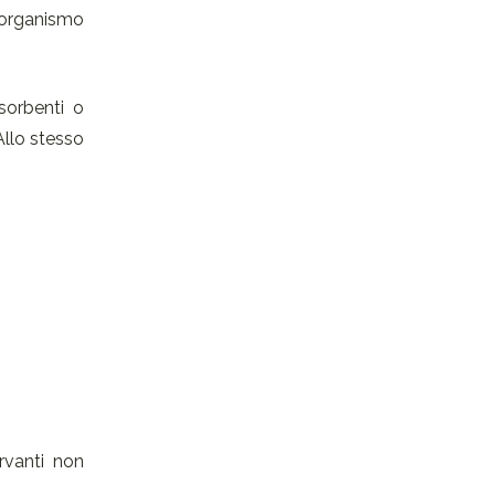
’organismo
sorbenti o
Allo stesso
rvanti non