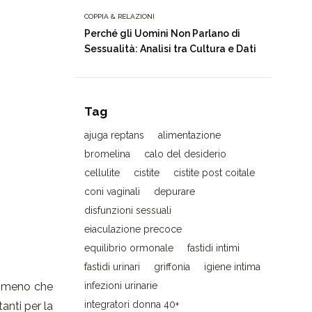
COPPIA & RELAZIONI
Perché gli Uomini Non Parlano di
Sessualità: Analisi tra Cultura e Dati
Tag
ajuga reptans
alimentazione
bromelina
calo del desiderio
cellulite
cistite
cistite post coitale
coni vaginali
depurare
disfunzioni sessuali
eiaculazione precoce
equilibrio ormonale
fastidi intimi
fastidi urinari
griffonia
igiene intima
nomeno che
infezioni urinarie
integratori donna 40+
tanti per la