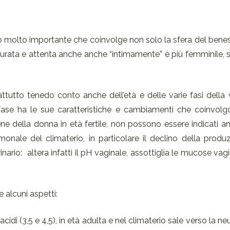
to molto importante che coinvolge non solo la sfera del benes
rata e attenta anche anche “intimamente” è più femminile, s
tutto tenedo conto anche dell’età e delle varie fasi della 
fase ha le sue caratteristiche e cambiamenti che coinvol
iene della donna in età fertile, non possono essere indicati a
nale del climaterio, in particolare il declino della produz
inario: altera infatti il pH vaginale, assottiglia le mucose vagi
e alcuni aspetti:
acidi (3,5 e 4,5), in età adulta e nel climaterio sale verso la ne