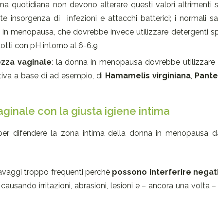
tima quotidiana non devono alterare questi valori altrimenti si
te insorgenza di infezioni e attacchi batterici; i normali 
a in menopausa, che dovrebbe invece utilizzare detergenti sp
dotti con pH intorno al 6-6.9
zza vaginale
: la donna in menopausa dovrebbe utilizzare 
itiva a base di ad esempio, di
Hamamelis virginiana
,
Pante
ginale con la giusta igiene intima
ci per difendere la zona intima della donna in menopausa da
 lavaggi troppo frequenti perchè
possono
interferire nega
ausando irritazioni, abrasioni, lesioni e – ancora una volta – fa