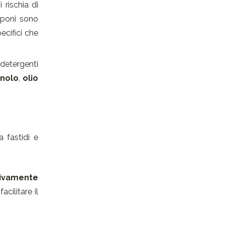
 rischia di
saponi sono
ecifici che
detergenti
nolo
,
olio
 fastidi e
tivamente
cilitare il