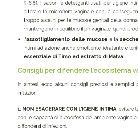
5-6.8). I saponi e detetgenti usati per l’igiene in
alterare la microflora vaginale con la conseguen
troppo alcalini per le mucose genitali della donn
mantengono in equilibrio il ph vaginale, quindi pro
l
‘assottigliamento delle mucose
e la
secche
intimi ad azione anche emolliente, idratante e len
essenziale di Timo ed estratto di Malva
.
Consigli per difendere l’ecosistema va
In sintesi, ecco alcuni consigli preziosi e sempli
irritazioni:
1. NON ESAGERARE CON L’IGIENE INTIMA
: evitare
con le capacità di autodifesa dell’ambiente vaginale, c
diffondersi di infezioni.