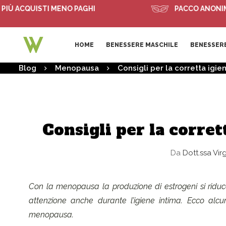
 ACQUISTI MENO PAGHI
PACCO ANONIMO
HOME
BENESSERE MASCHILE
BENESSERE
Blog
Menopausa
Consigli per la corretta igi
Consigli per la corre
Da
Dott.ssa Vir
Con la menopausa la produzione di estrogeni si riduce 
attenzione anche durante l’igiene intima. Ecco alcun
menopausa.