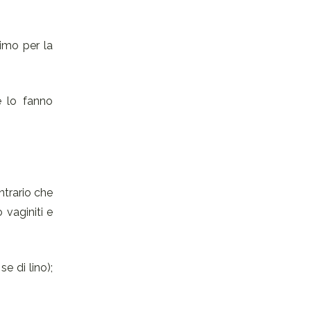
imo per la
e lo fanno
ntrario che
 vaginiti e
 di lino);