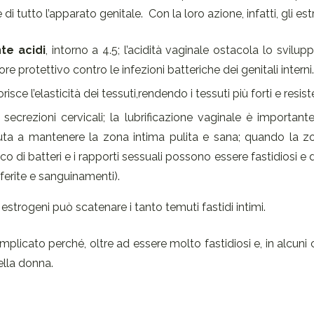
i tutto l’apparato genitale. Con la loro azione, infatti, gli es
te acidi
, intorno a 4.5; l’acidità vaginale ostacola lo svilup
 protettivo contro le infezioni batteriche dei genitali interni.
isce l’elasticità dei tessuti,rendendo i tessuti più forti e resiste
secrezioni cervicali; la lubrificazione vaginale è importan
iuta a mantenere la zona intima pulita e sana; quando la z
 di batteri e i rapporti sessuali possono essere fastidiosi e d
ferite e sanguinamenti).
 estrogeni può scatenare i tanto temuti fastidi intimi.
licato perché, oltre ad essere molto fastidiosi e, in alcuni 
ella donna.