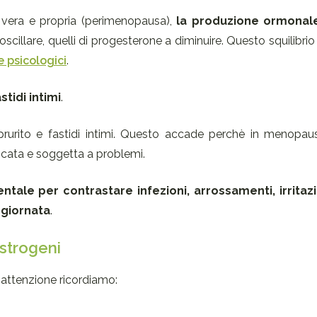
vera e propria (perimenopausa),
la produzione ormonal
 ad oscillare, quelli di progesterone a diminuire. Questo squilibr
 psicologici
.
stidi intimi
.
rurito e fastidi intimi. Questo accade perchè in menopa
licata e soggetta a problemi.
ntale per contrastare infezioni, arrossamenti, irritaz
giornata
.
estrogeni
o attenzione ricordiamo: