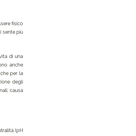
sere fisico
i sente più
vita di una
gono anche
nche per la
ione degli
nali, causa
utralità (pH