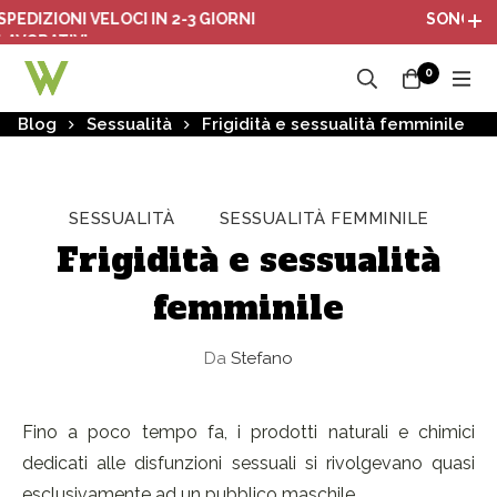
IONI VELOCI IN 2-3 GIORNI
SONO ATTIVI I 
TIVI
0
Blog
Sessualità
Frigidità e sessualità femminile
SESSUALITÀ
SESSUALITÀ FEMMINILE
Frigidità e sessualità
femminile
Da
Stefano
Fino a poco tempo fa, i prodotti naturali e chimici
dedicati alle disfunzioni sessuali si rivolgevano quasi
esclusivamente ad un pubblico maschile.