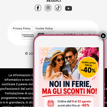
SEGUICI
Privacy Policy
Cookie Policy
© 2026 Wellvit All Rights Reserved
Credits:
Aries comunica
Le informazioni riportate nel Sito hanno esclusivamente scopo
informativo e non hanno in alcun modo né la pretesa né l’obiettivo di
sostituire il parere del medico e/o specialista, di altri operatori sanitari o
professionisti del settore che devono in ogni caso essere contattati per la
formulazione di una diagnosi o l’indicazione di un eventuale corretto
programma terapeutico e/o dietetico e/o di integrazione alimentare. Se
si è in gravidanza, in allattamento o si stanno assumendo farmaci in terapia
cronica, consultare il proprio medico curante prima di assumere qualsiasi