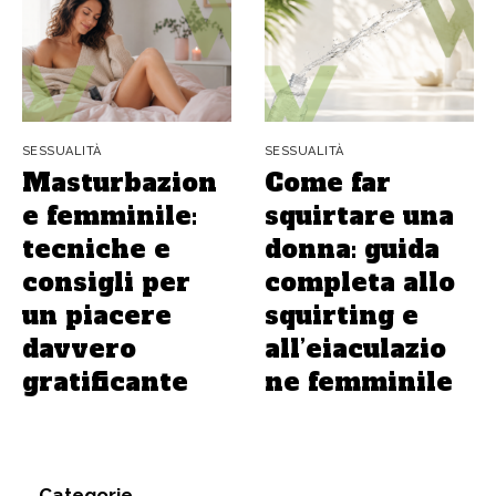
SESSUALITÀ
SESSUALITÀ
Masturbazion
Come far
e femminile:
squirtare una
tecniche e
donna: guida
consigli per
completa allo
un piacere
squirting e
davvero
all’eiaculazio
gratificante
ne femminile
Categorie