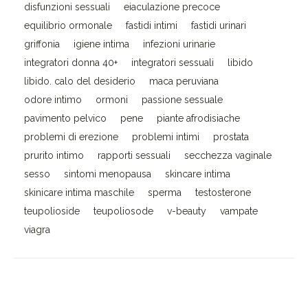
disfunzioni sessuali
eiaculazione precoce
equilibrio ormonale
fastidi intimi
fastidi urinari
griffonia
igiene intima
infezioni urinarie
integratori donna 40+
integratori sessuali
libido
libido. calo del desiderio
maca peruviana
odore intimo
ormoni
passione sessuale
pavimento pelvico
pene
piante afrodisiache
problemi di erezione
problemi intimi
prostata
prurito intimo
rapporti sessuali
secchezza vaginale
sesso
sintomi menopausa
skincare intima
skinicare intima maschile
sperma
testosterone
teupolioside
teupoliosode
v-beauty
vampate
viagra