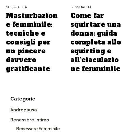
SESSUALITÀ
SESSUALITÀ
Masturbazion
Come far
e femminile:
squirtare una
tecniche e
donna: guida
consigli per
completa allo
un piacere
squirting e
davvero
all’eiaculazio
gratificante
ne femminile
Categorie
Andropausa
Benessere Intimo
Benessere Femminile