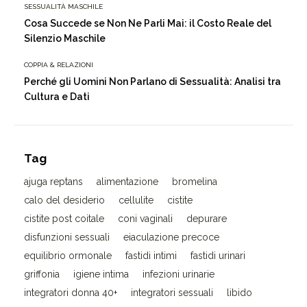
SESSUALITÀ MASCHILE
Cosa Succede se Non Ne Parli Mai: il Costo Reale del
Silenzio Maschile
COPPIA & RELAZIONI
Perché gli Uomini Non Parlano di Sessualità: Analisi tra
Cultura e Dati
Tag
ajuga reptans
alimentazione
bromelina
calo del desiderio
cellulite
cistite
cistite post coitale
coni vaginali
depurare
disfunzioni sessuali
eiaculazione precoce
equilibrio ormonale
fastidi intimi
fastidi urinari
griffonia
igiene intima
infezioni urinarie
integratori donna 40+
integratori sessuali
libido