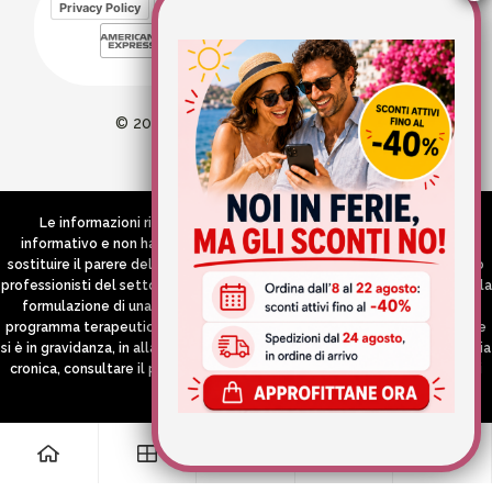
Privacy Policy
Cookie Policy
© 2026 Wellvit All Rights Reserved
Credits:
Aries comunica
Le informazioni riportate nel Sito hanno esclusivamente scopo
informativo e non hanno in alcun modo né la pretesa né l’obiettivo di
sostituire il parere del medico e/o specialista, di altri operatori sanitari o
professionisti del settore che devono in ogni caso essere contattati per la
formulazione di una diagnosi o l’indicazione di un eventuale corretto
programma terapeutico e/o dietetico e/o di integrazione alimentare. Se
si è in gravidanza, in allattamento o si stanno assumendo farmaci in terapia
cronica, consultare il proprio medico curante prima di assumere qualsiasi
integratore.
0
0