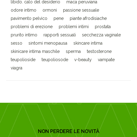
libido. calo del desiderio
maca peruviana
odore intimo
ormoni
passione sessuale
pavimento pelvico
pene
piante afrodisiache
problemi di erezione
problemi intimi
prostata
prurito intimo
rapporti sessuali
secchezza vaginale
sesso
sintomi menopausa
skincare intima
skinicare intima maschile
sperma
testosterone
teupolioside
teupoliosode
v-beauty
vampate
viagra
NON PERDERE LE NOVITÀ