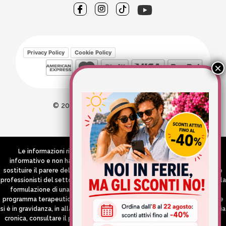
Privacy Policy
Cookie Policy
© 2026 Wellvit All Rights Reserved
Credits:
Aries comunica
Le informazioni riportate nel Sito hanno esclusivamente scopo
informativo e non hanno in alcun modo né la pretesa né l’obiettivo di
sostituire il parere del medico e/o specialista, di altri operatori sanitari o
professionisti del settore che devono in ogni caso essere contattati per la
formulazione di una diagnosi o l’indicazione di un eventuale corretto
programma terapeutico e/o dietetico e/o di integrazione alimentare. Se
si è in gravidanza, in allattamento o si stanno assumendo farmaci in terapia
cronica, consultare il proprio medico curante prima di assumere qualsiasi