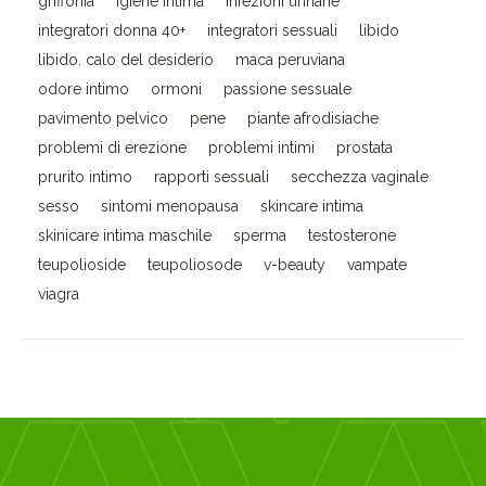
griffonia
igiene intima
infezioni urinarie
integratori donna 40+
integratori sessuali
libido
libido. calo del desiderio
maca peruviana
odore intimo
ormoni
passione sessuale
pavimento pelvico
pene
piante afrodisiache
problemi di erezione
problemi intimi
prostata
prurito intimo
rapporti sessuali
secchezza vaginale
sesso
sintomi menopausa
skincare intima
skinicare intima maschile
sperma
testosterone
teupolioside
teupoliosode
v-beauty
vampate
viagra