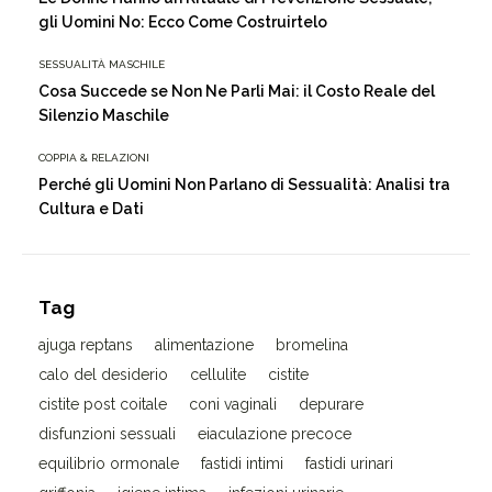
gli Uomini No: Ecco Come Costruirtelo
SESSUALITÀ MASCHILE
Cosa Succede se Non Ne Parli Mai: il Costo Reale del
Silenzio Maschile
COPPIA & RELAZIONI
Perché gli Uomini Non Parlano di Sessualità: Analisi tra
Cultura e Dati
Tag
ajuga reptans
alimentazione
bromelina
calo del desiderio
cellulite
cistite
cistite post coitale
coni vaginali
depurare
disfunzioni sessuali
eiaculazione precoce
equilibrio ormonale
fastidi intimi
fastidi urinari