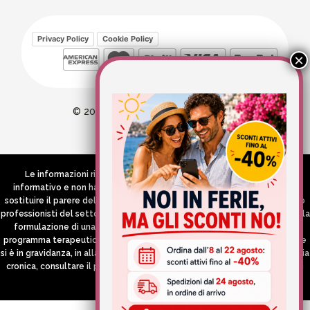
Privacy Policy
Cookie Policy
© 2026 Wellvit All Rights Reserved
Credits:
Aries comunica
Le informazioni riportate nel Sito hanno esclusivamente scopo
informativo e non hanno in alcun modo né la pretesa né l’obiettivo di
sostituire il parere del medico e/o specialista, di altri operatori sanitari o
professionisti del settore che devono in ogni caso essere contattati per la
formulazione di una diagnosi o l’indicazione di un eventuale corretto
programma terapeutico e/o dietetico e/o di integrazione alimentare. Se
si è in gravidanza, in allattamento o si stanno assumendo farmaci in terapia
cronica, consultare il proprio medico curante prima di assumere qualsiasi
integratore.