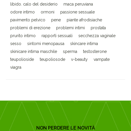
libido. calo del desiderio
maca peruviana
odore intimo
ormoni
passione sessuale
pavimento pelvico
pene
piante afrodisiache
problemi di erezione
problemi intimi
prostata
prurito intimo
rapporti sessuali
secchezza vaginale
sesso
sintomi menopausa
skincare intima
skinicare intima maschile
sperma
testosterone
teupolioside
teupoliosode
v-beauty
vampate
viagra
NON PERDERE LE NOVITÀ