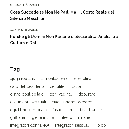
SESSUALITÀ MASCHILE
Cosa Succede se Non Ne Parli Mai: il Costo Reale del
Silenzio Maschile
COPPIA & RELAZIONI
Perché gli Uomini Non Parlano di Sessualità: Analisi tra
Cultura e Dati
Tag
ajuga reptans
alimentazione
bromelina
calo del desiderio
cellulite
cistite
cistite post coitale
coni vaginali
depurare
disfunzioni sessuali
eiaculazione precoce
equilibrio ormonale
fastidi intimi
fastidi urinari
griffonia
igiene intima
infezioni urinarie
integratori donna 40+
integratori sessuali
libido