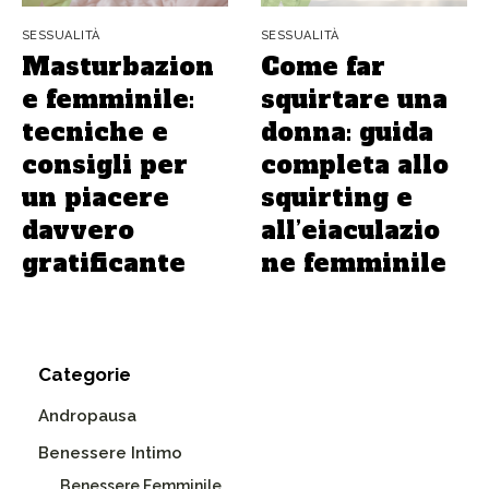
SESSUALITÀ
SESSUALITÀ
Masturbazion
Come far
e femminile:
squirtare una
tecniche e
donna: guida
consigli per
completa allo
un piacere
squirting e
davvero
all’eiaculazio
gratificante
ne femminile
Categorie
Andropausa
Benessere Intimo
Benessere Femminile