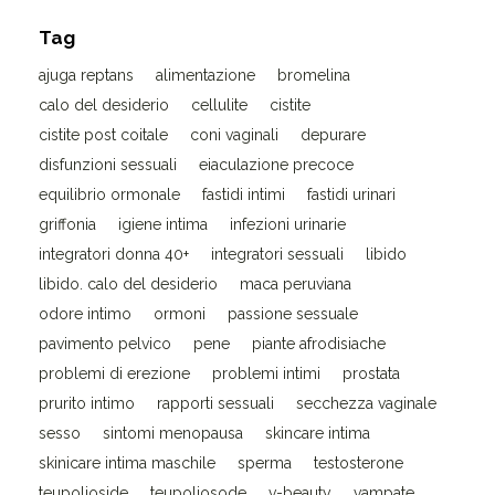
Tag
ajuga reptans
alimentazione
bromelina
calo del desiderio
cellulite
cistite
cistite post coitale
coni vaginali
depurare
disfunzioni sessuali
eiaculazione precoce
equilibrio ormonale
fastidi intimi
fastidi urinari
griffonia
igiene intima
infezioni urinarie
integratori donna 40+
integratori sessuali
libido
libido. calo del desiderio
maca peruviana
odore intimo
ormoni
passione sessuale
pavimento pelvico
pene
piante afrodisiache
problemi di erezione
problemi intimi
prostata
prurito intimo
rapporti sessuali
secchezza vaginale
sesso
sintomi menopausa
skincare intima
skinicare intima maschile
sperma
testosterone
teupolioside
teupoliosode
v-beauty
vampate