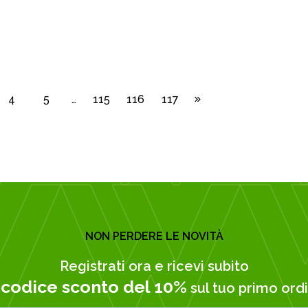
4
5
…
115
116
117
NON PERDERE LE NOVITÀ
Registrati ora e ricevi subito
codice sconto del 10%
n
sul tuo primo ordi