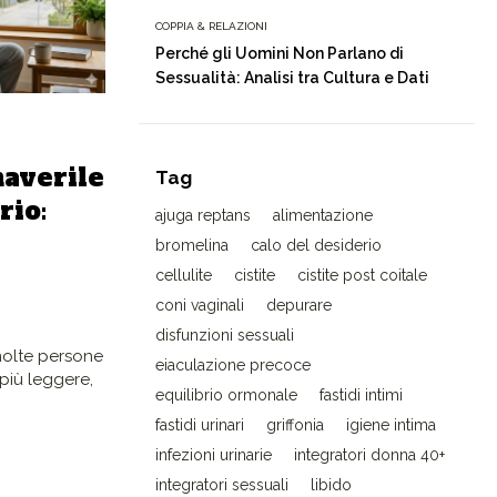
COPPIA & RELAZIONI
Perché gli Uomini Non Parlano di
Sessualità: Analisi tra Cultura e Dati
averile
Tag
rio:
ajuga reptans
alimentazione
bromelina
calo del desiderio
cellulite
cistite
cistite post coitale
coni vaginali
depurare
disfunzioni sessuali
molte persone
eiaculazione precoce
 più leggere,
equilibrio ormonale
fastidi intimi
fastidi urinari
griffonia
igiene intima
infezioni urinarie
integratori donna 40+
integratori sessuali
libido