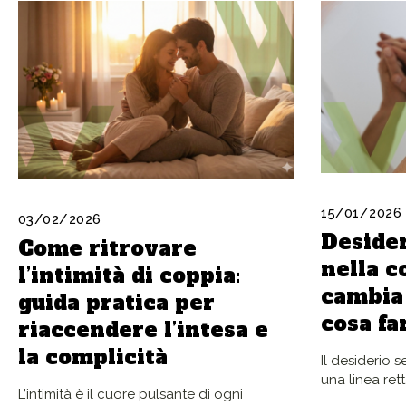
15/01/2026
03/02/2026
Desider
Come ritrovare
nella c
l’intimità di coppia:
cambia
guida pratica per
cosa fa
riaccendere l’intesa e
la complicità
Il desiderio 
una linea rett
L’intimità è il cuore pulsante di ogni