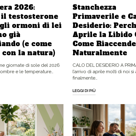
era 2026:
Stanchezza
il testosterone
Primaverile e Ca
 gli ormoni di lei
Desiderio: Perch
no già
Aprile la Libido 
iando (e come
Come Riaccende
i con la natura)
Naturalmente
me giornate di sole del 2026
CALO DEL DESIDERIO A PRI
 ombre e le temperature…
l’arrivo di aprile molti di noi 
finalmente…
LEGGI DI PIÙ