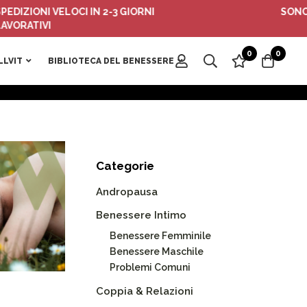
NI VELOCI IN 2-3 GIORNI
SONO ATTIVI 
VI
0
0
LLVIT
BIBLIOTECA DEL BENESSERE
Categorie
Andropausa
Benessere Intimo
Benessere Femminile
Benessere Maschile
Problemi Comuni
Coppia & Relazioni