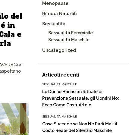
Menopausa
Rimedi Naturali
lo del
é in
Sessualità
Cala e
Sessualità Femminile
Sessualità Maschile
rla
Uncategorized
MAVERACon
si aspettano
Articoli recenti
SESSUALITÀ MASCHILE
Le Donne Hanno un Rituale di
Prevenzione Sessuale, gli Uomini No:
Ecco Come Costruirtelo
SESSUALITÀ MASCHILE
Cosa Succede se Non Ne Parli Mai: il
Costo Reale del Silenzio Maschile