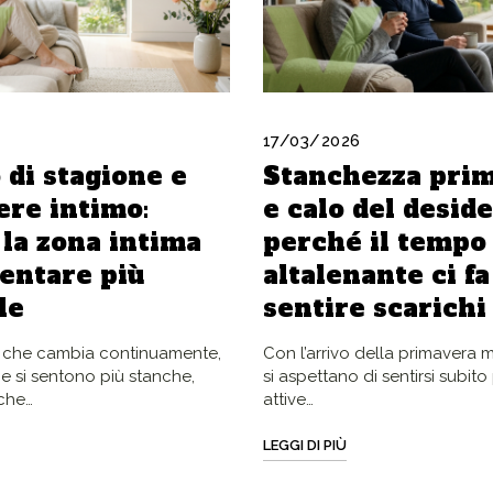
17/03/2026
di stagione e
Stanchezza prim
re intimo:
e calo del deside
la zona intima
perché il tempo
entare più
altalenante ci fa
le
sentire scarichi
 che cambia continuamente,
Con l’arrivo della primavera 
e si sentono più stanche,
si aspettano di sentirsi subito
che…
attive…
LEGGI DI PIÙ