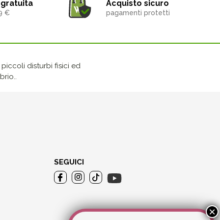
gratuita
Acquisto sicuro
9 €
pagamenti protetti
iccoli disturbi fisici ed
rio..
SEGUICI