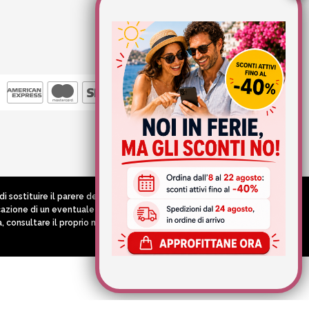
sostituire il parere del medico e/o specialista, di altri
ndicazione di un eventuale corretto programma terapeutico
a, consultare il proprio medico curante prima di assumere