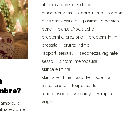
libido. calo del desiderio
maca peruviana
odore intimo
ormoni
passione sessuale
pavimento pelvico
pene
piante afrodisiache
problemi di erezione
problemi intimi
prostata
prurito intimo
rapporti sessuali
secchezza vaginale
sesso
sintomi menopausa
skincare intima
skinicare intima maschile
sperma
i
testosterone
teupolioside
embre?
teupoliosode
v-beauty
vampate
viagra
, amore… e
ntuale come