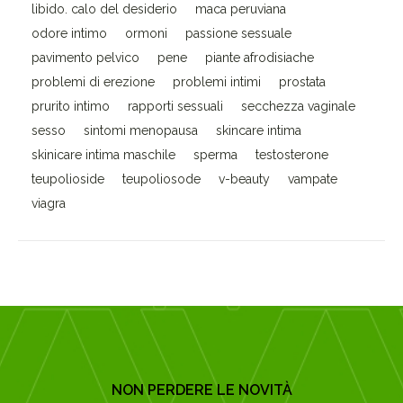
libido. calo del desiderio
maca peruviana
odore intimo
ormoni
passione sessuale
pavimento pelvico
pene
piante afrodisiache
problemi di erezione
problemi intimi
prostata
prurito intimo
rapporti sessuali
secchezza vaginale
sesso
sintomi menopausa
skincare intima
skinicare intima maschile
sperma
testosterone
teupolioside
teupoliosode
v-beauty
vampate
viagra
NON PERDERE LE NOVITÀ