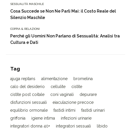
SESSUALITÀ MASCHILE
Cosa Succede se Non Ne Parli Mai: il Costo Reale del
Silenzio Maschile
COPPIA & RELAZIONI
Perché gli Uomini Non Parlano di Sessualità: Analisi tra
Cultura e Dati
Tag
ajuga reptans
alimentazione
bromelina
calo del desiderio
cellulite
cistite
cistite post coitale
coni vaginali
depurare
disfunzioni sessuali
eiaculazione precoce
equilibrio ormonale
fastidi intimi
fastidi urinari
griffonia
igiene intima
infezioni urinarie
integratori donna 40+
integratori sessuali
libido