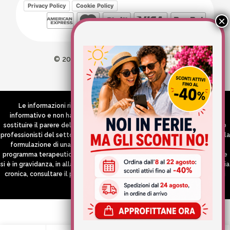
Privacy Policy
Cookie Policy
© 2026 Wellvit All Rights Reserved
Credits:
Aries comunica
Le informazioni riportate nel Sito hanno esclusivamente scopo
informativo e non hanno in alcun modo né la pretesa né l’obiettivo di
sostituire il parere del medico e/o specialista, di altri operatori sanitari o
professionisti del settore che devono in ogni caso essere contattati per la
formulazione di una diagnosi o l’indicazione di un eventuale corretto
programma terapeutico e/o dietetico e/o di integrazione alimentare. Se
si è in gravidanza, in allattamento o si stanno assumendo farmaci in terapia
cronica, consultare il proprio medico curante prima di assumere qualsiasi
integratore.